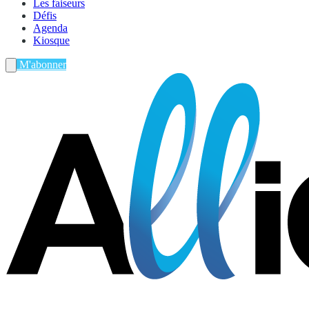
Les faiseurs
Défis
Agenda
Kiosque
M'abonner