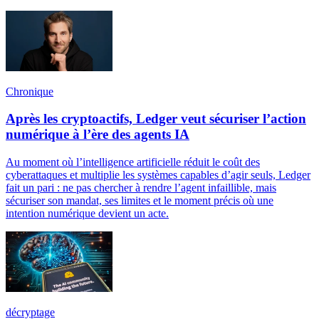
Chronique
Après les cryptoactifs, Ledger veut sécuriser l’action
numérique à l’ère des agents IA
Au moment où l’intelligence artificielle réduit le coût des
cyberattaques et multiplie les systèmes capables d’agir seuls, Ledger
fait un pari : ne pas chercher à rendre l’agent infaillible, mais
sécuriser son mandat, ses limites et le moment précis où une
intention numérique devient un acte.
décryptage