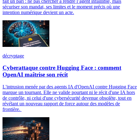
fait un pari : ne pas chercher à rendre l’agent infaillible, mais
sécuriser son mandat, ses limites et le moment précis où une
intention numérique devient un acte.
décryptage
Cyberattaque contre Hugging Face : comment
OpenAI maîtrise son récit
L'intrusion menée par des agents IA d'OpenAI contre Hugging Face
marque un tournant. Elle ne valide pourtant ni le récit d'une IA hors
de contrôle, ni celui d'une cybersécurité devenue obsolète, tout en
révélant un nouveau rapport de force autour des modèles de
frontière.