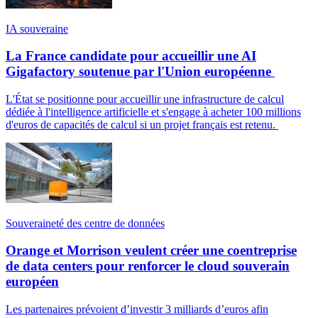
IA souveraine
La France candidate pour accueillir une AI
Gigafactory soutenue par l'Union européenne
L'État se positionne pour accueillir une infrastructure de calcul
dédiée à l'intelligence artificielle et s'engage à acheter 100 millions
d'euros de capacités de calcul si un projet français est retenu.
Souveraineté des centre de données
Orange et Morrison veulent créer une coentreprise
de data centers pour renforcer le cloud souverain
européen
Les partenaires prévoient d’investir 3 milliards d’euros afin