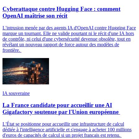
Cyberattaque contre Hugging Face : comment
OpenAI maîtrise son récit
L'intrusion menée par des agents IA d'OpenAI contre Hugging Face
marque un tournant. Elle ne valide pourtant ni le récit d'une IA hors
de contrôle, ni celui d'une cybersécurité devenue obsolète, tout en
révélant un nouveau rapport de force autour des modèles de
frontière.
IA souveraine
La France candidate pour accueillir une AI
Gigafactory soutenue par l'Union européenne
L'État se positionne pour accueillir une infrastructure de calcul
dédiée à l'intelligence artificielle et s'engage à acheter 100 millions
d'euros de capacités de calcul si un projet français est retenu.