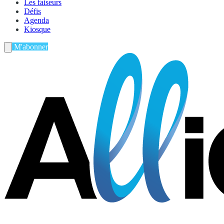
Les faiseurs
Défis
Agenda
Kiosque
M'abonner