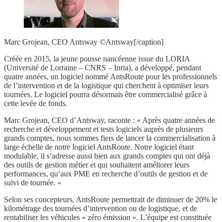
Marc Grojean, CEO Antsway ©Antsway[/caption]
Créée en 2015, la jeune pousse nancéenne issue du LORIA
(Université de Lorraine – CNRS – Inria), a développé, pendant
quatre années, un logiciel nommé AntsRoute pour les professionnels
de l’intervention et de la logistique qui cherchent à optimiser leurs
tournées. Le logiciel pourra désormais être commercialisé grâce à
cette levée de fonds.
Marc Grojean, CEO d’Antsway, raconte : « Après quatre années de
recherche et développement et tests logiciels auprès de plusieurs
grands comptes, nous sommes fiers de lancer la commercialisation à
large échelle de notre logiciel AntsRoute. Notre logiciel étant
modulable, il s’adresse aussi bien aux grands comptes qui ont déjà
des outils de gestion métier et qui souhaitent améliorer leurs
performances, qu’aux PME en recherche d’outils de gestion et de
suivi de tournée. »
Selon ses concepteurs, AntsRoute permettrait de diminuer de 20% le
kilométrage des tournées d’intervention ou de logistique, et de
rentabiliser les véhicules « zéro émission ». L’équipe est constituée