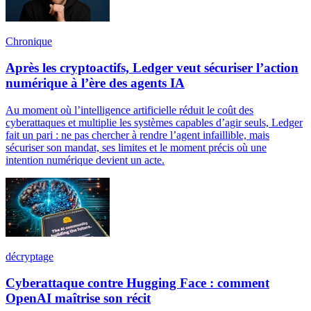
Chronique
Après les cryptoactifs, Ledger veut sécuriser l’action
numérique à l’ère des agents IA
Au moment où l’intelligence artificielle réduit le coût des
cyberattaques et multiplie les systèmes capables d’agir seuls, Ledger
fait un pari : ne pas chercher à rendre l’agent infaillible, mais
sécuriser son mandat, ses limites et le moment précis où une
intention numérique devient un acte.
décryptage
Cyberattaque contre Hugging Face : comment
OpenAI maîtrise son récit