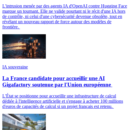
L'intrusion menée par des agents IA d'OpenAI contre Hugging Face
marque un tournant. Elle ne valide pourtant ni le récit d'une IA hors
de contrôle, ni celui d'une cybersécurité devenue obsolète, tout en
révélant un nouveau rapport de force autour des modèles de
frontière.
IA souveraine
La France candidate pour accueillir une AI
Gigafactory soutenue par l'Union européenne
L'État se positionne pour accueillir une infrastructure de calcul
dédiée à l'intelligence artificielle et s'engage à acheter 100 millions
d'euros de capacités de calcul si un projet français est retenu.