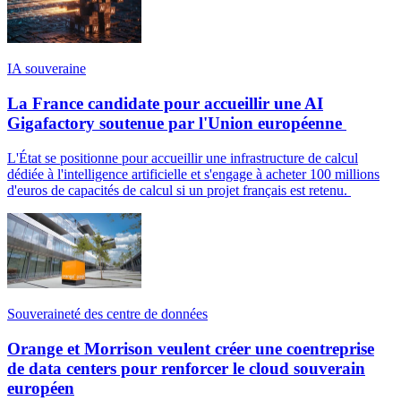
IA souveraine
La France candidate pour accueillir une AI
Gigafactory soutenue par l'Union européenne
L'État se positionne pour accueillir une infrastructure de calcul
dédiée à l'intelligence artificielle et s'engage à acheter 100 millions
d'euros de capacités de calcul si un projet français est retenu.
Souveraineté des centre de données
Orange et Morrison veulent créer une coentreprise
de data centers pour renforcer le cloud souverain
européen