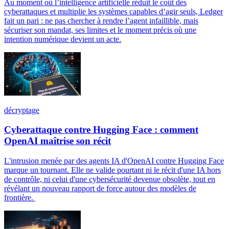
Au moment où l’intelligence artificielle réduit le coût des
cyberattaques et multiplie les systèmes capables d’agir seuls, Ledger
fait un pari : ne pas chercher à rendre l’agent infaillible, mais
sécuriser son mandat, ses limites et le moment précis où une
intention numérique devient un acte.
décryptage
Cyberattaque contre Hugging Face : comment
OpenAI maîtrise son récit
L'intrusion menée par des agents IA d'OpenAI contre Hugging Face
marque un tournant. Elle ne valide pourtant ni le récit d'une IA hors
de contrôle, ni celui d'une cybersécurité devenue obsolète, tout en
révélant un nouveau rapport de force autour des modèles de
frontière.