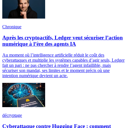
Chronique
Après les cryptoactifs, Ledger veut sécuriser l’action
numérique à l’ère des agents IA
Au moment où l’intelligence artificielle réduit le coût des
cyberattaques et multiplie les systèmes capables d’agir seuls, Ledger
fait un pari : ne pas chercher à rendre l’agent infaillible, mais
sécuriser son mandat, ses limites et le moment précis où une
intention numérique devient un acte.
décryptage
Cyberattaque contre Hugging Face : comment