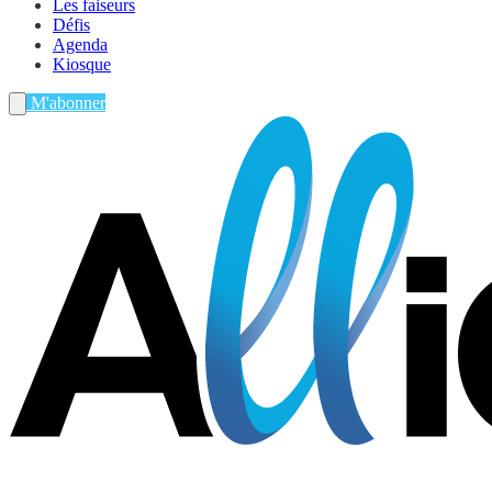
Les faiseurs
Défis
Agenda
Kiosque
M'abonner