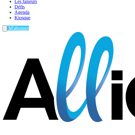
Les faiseurs
Défis
Agenda
Kiosque
M'abonner