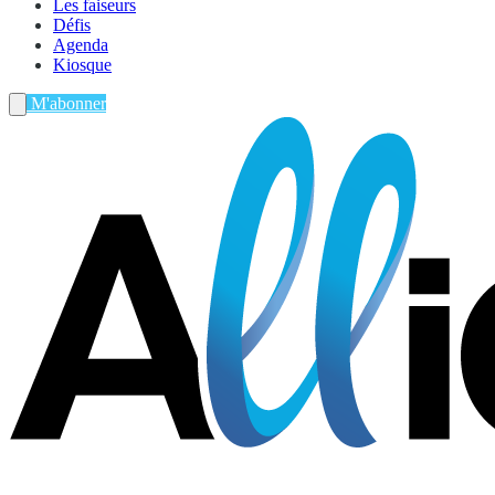
Les faiseurs
Défis
Agenda
Kiosque
M'abonner