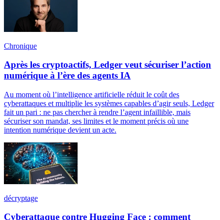
Chronique
Après les cryptoactifs, Ledger veut sécuriser l’action
numérique à l’ère des agents IA
Au moment où l’intelligence artificielle réduit le coût des
cyberattaques et multiplie les systèmes capables d’agir seuls, Ledger
fait un pari : ne pas chercher à rendre l’agent infaillible, mais
sécuriser son mandat, ses limites et le moment précis où une
intention numérique devient un acte.
décryptage
Cyberattaque contre Hugging Face : comment