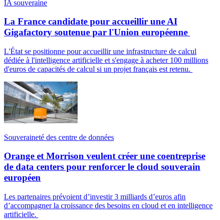
IA souveraine
La France candidate pour accueillir une AI
Gigafactory soutenue par l'Union européenne
L'État se positionne pour accueillir une infrastructure de calcul
dédiée à l'intelligence artificielle et s'engage à acheter 100 millions
d'euros de capacités de calcul si un projet français est retenu.
Souveraineté des centre de données
Orange et Morrison veulent créer une coentreprise
de data centers pour renforcer le cloud souverain
européen
Les partenaires prévoient d’investir 3 milliards d’euros afin
d’accompagner la croissance des besoins en cloud et en intelligence
artificielle.