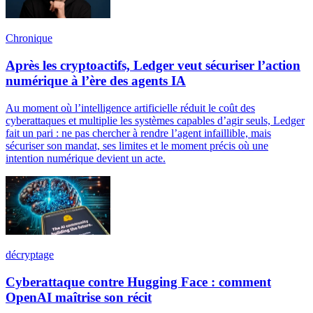
Chronique
Après les cryptoactifs, Ledger veut sécuriser l’action
numérique à l’ère des agents IA
Au moment où l’intelligence artificielle réduit le coût des
cyberattaques et multiplie les systèmes capables d’agir seuls, Ledger
fait un pari : ne pas chercher à rendre l’agent infaillible, mais
sécuriser son mandat, ses limites et le moment précis où une
intention numérique devient un acte.
décryptage
Cyberattaque contre Hugging Face : comment
OpenAI maîtrise son récit