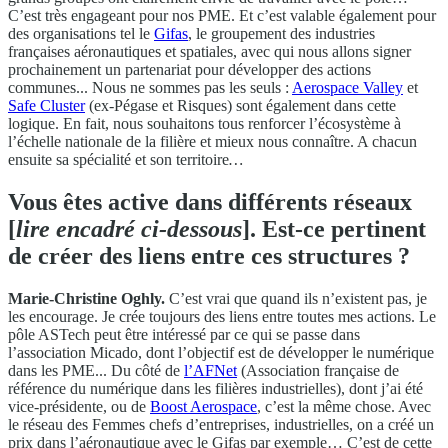
C’est très engageant pour nos PME. Et c’est valable également pour
des organisations tel le
Gifas
, le groupement des industries
françaises aéronautiques et spatiales, avec qui nous allons signer
prochainement un partenariat pour développer des actions
communes... Nous ne sommes pas les seuls :
Aerospace Valley
et
Safe Cluster
(ex-Pégase et Risques) sont également dans cette
logique. En fait, nous souhaitons tous renforcer l’écosystème à
l’échelle nationale de la filière et mieux nous connaître. A chacun
ensuite sa spécialité et son territoire
…
Vous êtes active dans différents réseaux
[
lire encadré ci-dessous
]. Est-ce pertinent
de créer des liens entre ces structures ?
Marie-Christine Oghly.
C’est vrai que quand ils n’existent pas, je
les encourage. Je crée toujours des liens entre toutes mes actions. Le
pôle ASTech peut être intéressé par ce qui se passe dans
l’association Micado, dont l’objectif est de développer le numérique
dans les PME... Du côté de
l’AFNet
(Association française de
référence du numérique dans les filières industrielles), dont j’ai été
vice-présidente, ou de
Boost Aerospace
, c’est la même chose. Avec
le réseau des Femmes chefs d’entreprises, industrielles, on a créé un
prix dans l’aéronautique avec le Gifas par exemple… C’est de cette