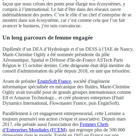
façon que nous créons des ponts pour élargir nos écosystèmes, y
compris à l’international. Le fait d’être dans des réseaux ouvre
indéniablement des portes. C’est le rôle d’un chef d’entreprise de se
montrer dans son écosystème, car c’est comme cela que l’on fait
avancer le business, j’en suis convaincue.
Un long parcours de femme engagée
Diplômée d’un DEA d’Hydrologie et d’un DESS à l’IAE de Nancy,
Marie-Christine Oghly a été nommée présidente du pôle
Aéronautique, Spatial et Défense d'Ile-de-France ASTech Paris
Région le 15 octobre dernier. Cette dirigeante était déjà membre du
conseil d'administration du pôle depuis 2018, en tant que trésorière.
Avant de présider
EnginSoft France
, société d'ingénierie
informatique spécialisée en mécanique des fluides, Marie-Christine
Oghly avait travaillé pour de grands groupes internationaux comme
Elf et Amazon Technology... et créé plusieurs entreprises (Fluid
Dynamics International, Flowmaster France, puis EnginSoft).
Parallèlement à cet engagement entrepreneurial, cette Lorraine a
toujours poursuivi son action civique et associative. Depuis mars
2017, elle préside aussi l'association des
Femmes Chefs
d’Entreprises Mondiales (FCEM)
, qui regroupe plus de 500 000
dirigeantes dans le monde. Fondé en 1945 en France par une