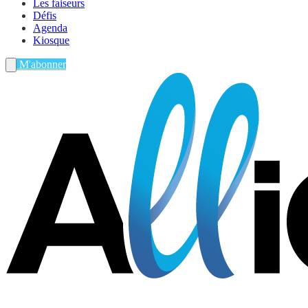
Les faiseurs
Défis
Agenda
Kiosque
M'abonner