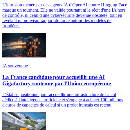
L'intrusion menée par des agents IA d'OpenAI contre Hugging Face
marque un tournant. Elle ne valide pourtant ni le récit d'une IA hors
de contrôle, ni celui d'une cybersécurité devenue obsolète, tout en
révélant un nouveau rapport de force autour des modèles de
frontière.
IA souveraine
La France candidate pour accueillir une AI
Gigafactory soutenue par l'Union européenne
L'État se positionne pour accueillir une infrastructure de calcul
dédiée à l'intelligence artificielle et s'engage à acheter 100 millions
d'euros de capacités de calcul si un projet français est retenu.