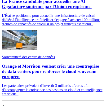
La France candidate pour accueillir une AI
Gigafactory soutenue par l'Union européenne
L'État se positionne pour accueillir une infrastructure de calcul
dédiée à l'intelligence artificielle et s'engage à acheter 100 millions
d'euros de capacités de calcul si un projet français est retenu.
Souveraineté des centre de données
Orange et Morrison veulent créer une coentreprise
de data centers pour renforcer le cloud souverain
européen
Les partenaires prévoient d’investir 3 milliards d’euros afin
d’accompagner la croissance des besoins en cloud et en intelligence
artificielle.