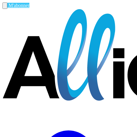
M'abonner