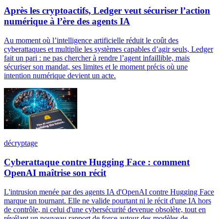
Après les cryptoactifs, Ledger veut sécuriser l’action
numérique à l’ère des agents IA
Au moment où l’intelligence artificielle réduit le coût des
cyberattaques et multiplie les systèmes capables d’agir seuls, Ledger
fait un pari : ne pas chercher à rendre l’agent infaillible, mais
sécuriser son mandat, ses limites et le moment précis où une
intention numérique devient un acte.
décryptage
Cyberattaque contre Hugging Face : comment
OpenAI maîtrise son récit
L'intrusion menée par des agents IA d'OpenAI contre Hugging Face
marque un tournant. Elle ne valide pourtant ni le récit d'une IA hors
de contrôle, ni celui d'une cybersécurité devenue obsolète, tout en
révélant un nouveau rapport de force autour des modèles de