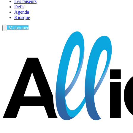
Les faiseurs
Défis
Agenda
Kiosque
M'abonner