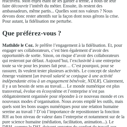
réactivera. Mon enjeu étant de les garder à terme, à nous de leur
faire découvrir l’intérêt du métier. Ensuite, ils restent des
ambassadeurs, même partis... Quelles sont nos valeurs ? Nous
devons donc rester attentifs sur la façon dont nous gérons la crise.
Pour autant, la fidélisation me perturbe.
Que préférez-vous ?
Mathilde le Coz.
Je préfère l’engagement à la fidélisation. Et, pour
engager ses collaborateurs, c’est bien également d’avoir des
opportunités de sortie. Sinon, on risque d’avoir des collaborateurs
qui resteront par défaut. Aujourd’hui, l’exclusivité à une entreprise
toute sa vie pour les jeunes fait peur… C’est pourquoi, pour se
rassurer, ils veulent tester plusieurs activités. Le concept de
slasher
émerge vraiment [
un travail salarié se conjugue à une activité
indépendante et/ou à un engagement bénévole, NDLR
]. Clairement,
il y a un besoin de sens au travail… Le monde numérique est plus
transversal, évolue en écosystème et l’entreprise n’est pas
obligatoirement organisée pour répondre à ce nouveau monde et ces
nouveaux modes d’organisation. Nous avons empilé les outils, mais
quels sont les bons usages numériques pour une relation humaine
sereine au travail ? D’où l’importance de repositionner la fonction
RH au bon niveau de valeur dans l’entreprise et notamment sur de la
pure science humaine (médiation, facilitation, animation...). Le
DRH, comme le DSI, doivent apporter du confort de travail aux