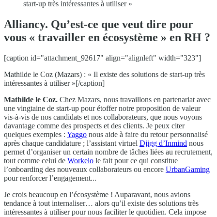
start-up très intéressantes à utiliser »
Alliancy. Qu’est-ce que veut dire pour
vous « travailler en écosystème » en RH ?
[caption id="attachment_92617" align="alignleft" width="323"]
Mathilde le Coz (Mazars) : « Il existe des solutions de start-up très
intéressantes à utiliser »[/caption]
Mathilde le Coz.
Chez Mazars, nous travaillons en partenariat avec
une vingtaine de start-up pour étoffer notre proposition de valeur
vis-à-vis de nos candidats et nos collaborateurs, que nous voyons
davantage comme des prospects et des clients. Je peux citer
quelques exemples :
Yaggo
nous aide à faire du retour personnalisé
après chaque candidature ; l’assistant virtuel
Djigg d’Inmind
nous
permet d’organiser un certain nombre de tâches liées au recrutement,
tout comme celui de
Workelo
le fait pour ce qui constitue
l’onboarding des nouveaux collaborateurs ou encore
UrbanGaming
pour renforcer l’engagement...
Je crois beaucoup en l’écosystème ! Auparavant, nous avions
tendance à tout internaliser… alors qu’il existe des solutions très
intéressantes à utiliser pour nous faciliter le quotidien. Cela impose