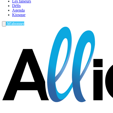
Les faiseurs
Défis
Agenda
Kiosque
M'abonner