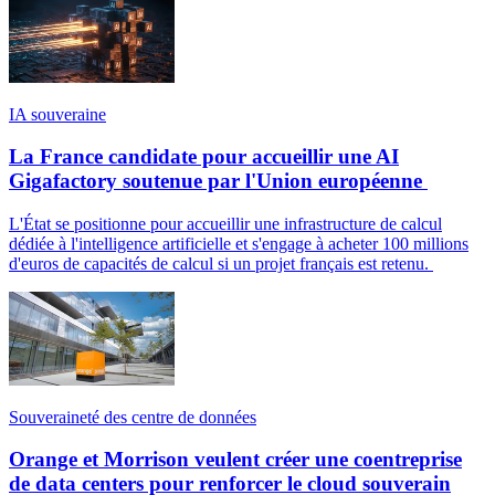
IA souveraine
La France candidate pour accueillir une AI
Gigafactory soutenue par l'Union européenne
L'État se positionne pour accueillir une infrastructure de calcul
dédiée à l'intelligence artificielle et s'engage à acheter 100 millions
d'euros de capacités de calcul si un projet français est retenu.
Souveraineté des centre de données
Orange et Morrison veulent créer une coentreprise
de data centers pour renforcer le cloud souverain