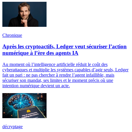
Chronique
Après les cryptoactifs, Ledger veut sécuriser l’action
numérique à l’ère des agents IA
Au moment où l’intelligence artificielle réduit le coût des
cyberattaques et multiplie les systèmes capables d’agir seuls, Ledger
fait un pari : ne pas chercher à rendre l’agent infaillible, mais
sécuriser son mandat, ses limites et le moment précis où une
intention numérique devient un acte.
décryptage