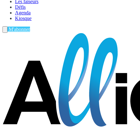
Les faiseurs
Défis
Agenda
Kiosque
M'abonner