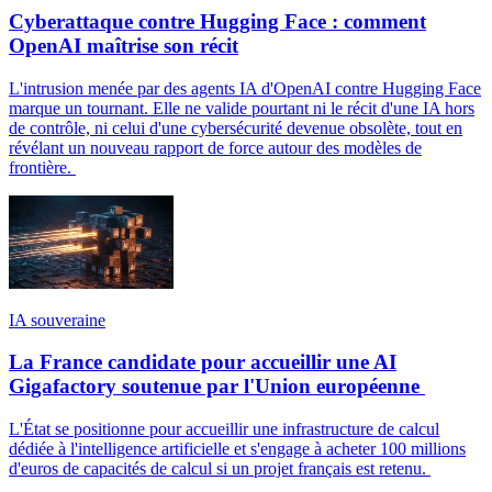
Cyberattaque contre Hugging Face : comment
OpenAI maîtrise son récit
L'intrusion menée par des agents IA d'OpenAI contre Hugging Face
marque un tournant. Elle ne valide pourtant ni le récit d'une IA hors
de contrôle, ni celui d'une cybersécurité devenue obsolète, tout en
révélant un nouveau rapport de force autour des modèles de
frontière.
IA souveraine
La France candidate pour accueillir une AI
Gigafactory soutenue par l'Union européenne
L'État se positionne pour accueillir une infrastructure de calcul
dédiée à l'intelligence artificielle et s'engage à acheter 100 millions
d'euros de capacités de calcul si un projet français est retenu.