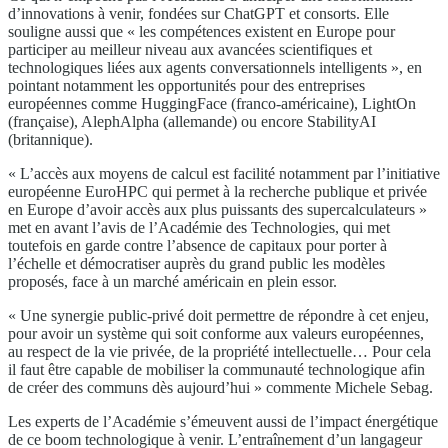
d’innovations à venir, fondées sur ChatGPT et consorts. Elle
souligne aussi que « les compétences existent en Europe pour
participer au meilleur niveau aux avancées scientifiques et
technologiques liées aux agents conversationnels intelligents », en
pointant notamment les opportunités pour des entreprises
européennes comme HuggingFace (franco-américaine), LightOn
(française), AlephAlpha (allemande) ou encore StabilityAI
(britannique).
« L’accès aux moyens de calcul est facilité notamment par l’initiative
européenne EuroHPC qui permet à la recherche publique et privée
en Europe d’avoir accès aux plus puissants des supercalculateurs »
met en avant l’avis de l’Académie des Technologies, qui met
toutefois en garde contre l’absence de capitaux pour porter à
l’échelle et démocratiser auprès du grand public les modèles
proposés, face à un marché américain en plein essor.
« Une synergie public-privé doit permettre de répondre à cet enjeu,
pour avoir un système qui soit conforme aux valeurs européennes,
au respect de la vie privée, de la propriété intellectuelle… Pour cela
il faut être capable de mobiliser la communauté technologique afin
de créer des communs dès aujourd’hui » commente Michele Sebag.
Les experts de l’Académie s’émeuvent aussi de l’impact énergétique
de ce boom technologique à venir. L’entraînement d’un langageur