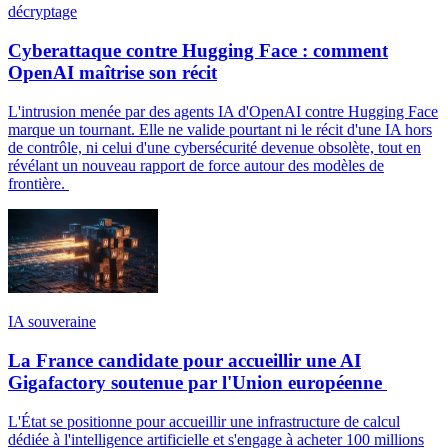
décryptage
Cyberattaque contre Hugging Face : comment
OpenAI maîtrise son récit
L'intrusion menée par des agents IA d'OpenAI contre Hugging Face
marque un tournant. Elle ne valide pourtant ni le récit d'une IA hors
de contrôle, ni celui d'une cybersécurité devenue obsolète, tout en
révélant un nouveau rapport de force autour des modèles de
frontière.
IA souveraine
La France candidate pour accueillir une AI
Gigafactory soutenue par l'Union européenne
L'État se positionne pour accueillir une infrastructure de calcul
dédiée à l'intelligence artificielle et s'engage à acheter 100 millions