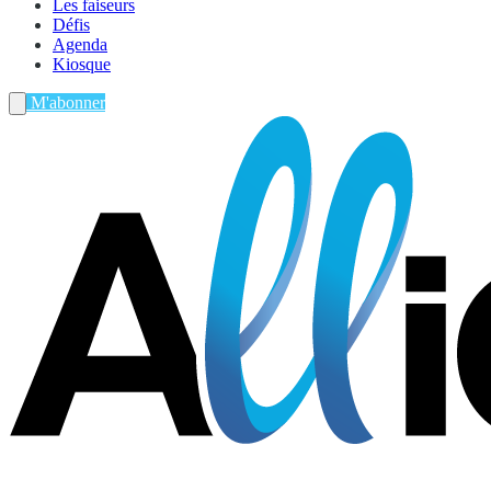
Les faiseurs
Défis
Agenda
Kiosque
M'abonner