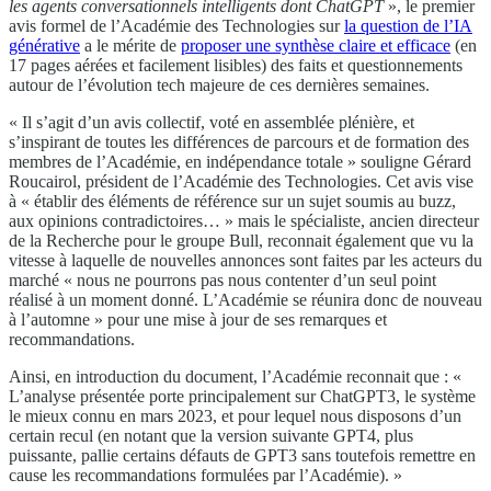
les agents conversationnels intelligents dont ChatGPT
», le premier
avis formel de l’Académie des Technologies sur
la question de l’IA
générative
a le mérite de
proposer une synthèse claire et efficace
(en
17 pages aérées et facilement lisibles) des faits et questionnements
autour de l’évolution tech majeure de ces dernières semaines.
« Il s’agit d’un avis collectif, voté en assemblée plénière, et
s’inspirant de toutes les différences de parcours et de formation des
membres de l’Académie, en indépendance totale » souligne Gérard
Roucairol, président de l’Académie des Technologies. Cet avis vise
à « établir des éléments de référence sur un sujet soumis au buzz,
aux opinions contradictoires… » mais le spécialiste, ancien directeur
de la Recherche pour le groupe Bull, reconnait également que vu la
vitesse à laquelle de nouvelles annonces sont faites par les acteurs du
marché « nous ne pourrons pas nous contenter d’un seul point
réalisé à un moment donné. L’Académie se réunira donc de nouveau
à l’automne » pour une mise à jour de ses remarques et
recommandations.
Ainsi, en introduction du document, l’Académie reconnait que : «
L’analyse présentée porte principalement sur ChatGPT3, le système
le mieux connu en mars 2023, et pour lequel nous disposons d’un
certain recul (en notant que la version suivante GPT4, plus
puissante, pallie certains défauts de GPT3 sans toutefois remettre en
cause les recommandations formulées par l’Académie). »