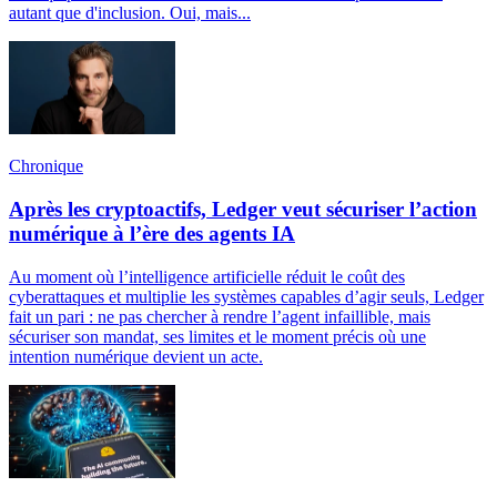
autant que d'inclusion. Oui, mais...
Chronique
Après les cryptoactifs, Ledger veut sécuriser l’action
numérique à l’ère des agents IA
Au moment où l’intelligence artificielle réduit le coût des
cyberattaques et multiplie les systèmes capables d’agir seuls, Ledger
fait un pari : ne pas chercher à rendre l’agent infaillible, mais
sécuriser son mandat, ses limites et le moment précis où une
intention numérique devient un acte.