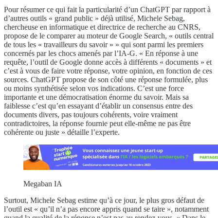
Pour résumer ce qui fait la particularité d’un ChatGPT par rapport à
d’autres outils « grand public » déjà utilisé, Michele Sebag,
chercheuse en informatique et directrice de recherche au CNRS,
propose de le comparer au moteur de Google Search, « outils central
de tous les « travailleurs du savoir » » qui sont parmi les premiers
concernés par les chocs amenés par l’IA-G. « En réponse à une
requête, l’outil de Google donne accès à différents « documents » et
c’est à vous de faire votre réponse, votre opinion, en fonction de ces
sources. ChatGPT propose de son côté une réponse formulée, plus
ou moins synthétisée selon vos indications. C’est une force
importante et une démocratisation énorme du savoir. Mais sa
faiblesse c’est qu’en essayant d’établir un consensus entre des
documents divers, pas toujours cohérents, voire vraiment
contradictoires, la réponse fournie peut elle-même ne pas être
cohérente ou juste » détaille l’experte.
Megaban IA
Surtout, Michele Sebag estime qu’à ce jour, le plus gros défaut de
l’outil est « qu’il n’a pas encore appris quand se taire », notamment
quand la qualité de la réponse n’est pas au rendez-vous. « Dans le