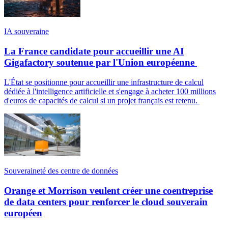
IA souveraine
La France candidate pour accueillir une AI
Gigafactory soutenue par l'Union européenne
L'État se positionne pour accueillir une infrastructure de calcul
dédiée à l'intelligence artificielle et s'engage à acheter 100 millions
d'euros de capacités de calcul si un projet français est retenu.
Souveraineté des centre de données
Orange et Morrison veulent créer une coentreprise
de data centers pour renforcer le cloud souverain
européen