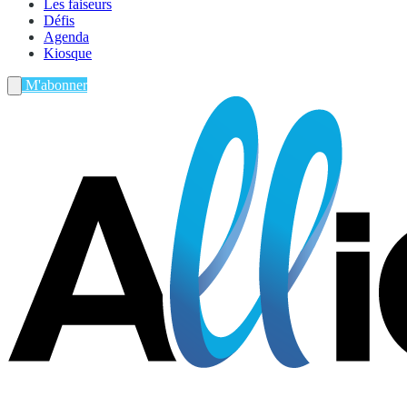
Les faiseurs
Défis
Agenda
Kiosque
M'abonner