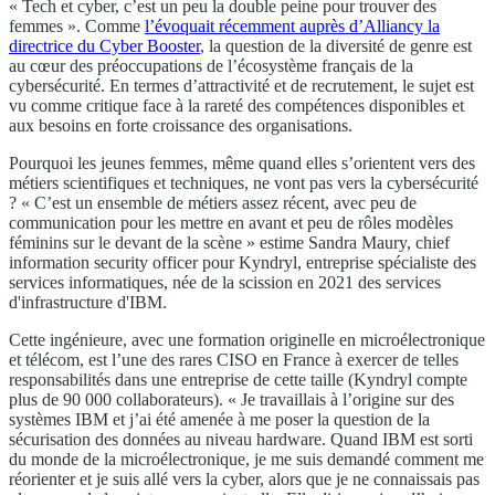
« Tech et cyber, c’est un peu la double peine pour trouver des
femmes ». Comme
l’évoquait récemment auprès d’Alliancy la
directrice du Cyber Booster
, la question de la diversité de genre est
au cœur des préoccupations de l’écosystème français de la
cybersécurité. En termes d’attractivité et de recrutement, le sujet est
vu comme critique face à la rareté des compétences disponibles et
aux besoins en forte croissance des organisations.
Pourquoi les jeunes femmes, même quand elles s’orientent vers des
métiers scientifiques et techniques, ne vont pas vers la cybersécurité
? « C’est un ensemble de métiers assez récent, avec peu de
communication pour les mettre en avant et peu de rôles modèles
féminins sur le devant de la scène » estime Sandra Maury, chief
information security officer pour Kyndryl, entreprise spécialiste des
services informatiques, née de la scission en 2021 des services
d'infrastructure d'IBM.
Cette ingénieure, avec une formation originelle en microélectronique
et télécom, est l’une des rares CISO en France à exercer de telles
responsabilités dans une entreprise de cette taille (Kyndryl compte
plus de 90 000 collaborateurs). « Je travaillais à l’origine sur des
systèmes IBM et j’ai été amenée à me poser la question de la
sécurisation des données au niveau hardware. Quand IBM est sorti
du monde de la microélectronique, je me suis demandé comment me
réorienter et je suis allé vers la cyber, alors que je ne connaissais pas