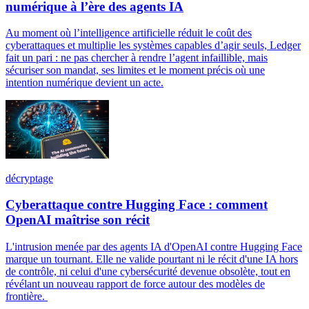
numérique à l’ère des agents IA
Au moment où l’intelligence artificielle réduit le coût des
cyberattaques et multiplie les systèmes capables d’agir seuls, Ledger
fait un pari : ne pas chercher à rendre l’agent infaillible, mais
sécuriser son mandat, ses limites et le moment précis où une
intention numérique devient un acte.
décryptage
Cyberattaque contre Hugging Face : comment
OpenAI maîtrise son récit
L'intrusion menée par des agents IA d'OpenAI contre Hugging Face
marque un tournant. Elle ne valide pourtant ni le récit d'une IA hors
de contrôle, ni celui d'une cybersécurité devenue obsolète, tout en
révélant un nouveau rapport de force autour des modèles de
frontière.