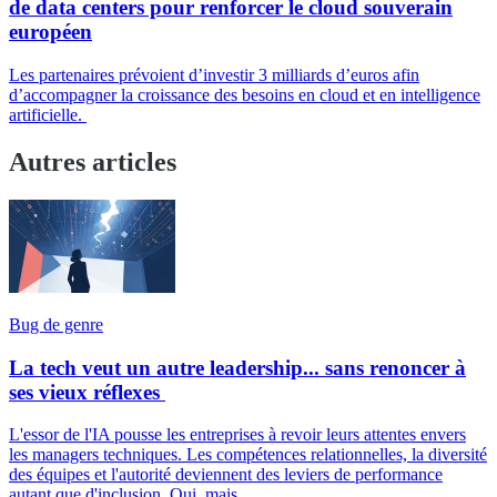
de data centers pour renforcer le cloud souverain
européen
Les partenaires prévoient d’investir 3 milliards d’euros afin
d’accompagner la croissance des besoins en cloud et en intelligence
artificielle.
Autres articles
Bug de genre
La tech veut un autre leadership... sans renoncer à
ses vieux réflexes
L'essor de l'IA pousse les entreprises à revoir leurs attentes envers
les managers techniques. Les compétences relationnelles, la diversité
des équipes et l'autorité deviennent des leviers de performance
autant que d'inclusion. Oui, mais...