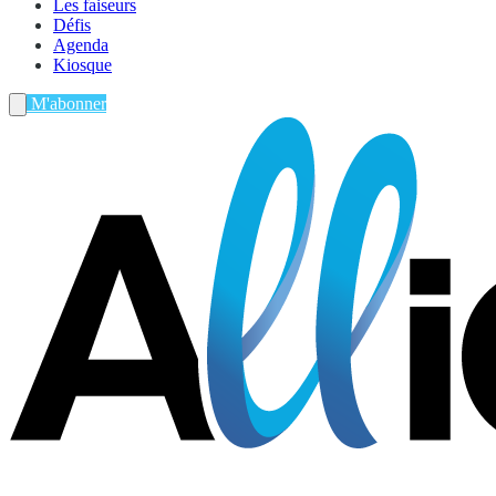
Les faiseurs
Défis
Agenda
Kiosque
M'abonner