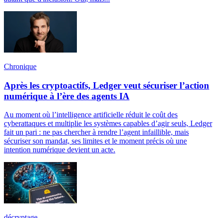
Chronique
Après les cryptoactifs, Ledger veut sécuriser l’action
numérique à l’ère des agents IA
Au moment où l’intelligence artificielle réduit le coût des
cyberattaques et multiplie les systèmes capables d’agir seuls, Ledger
fait un pari : ne pas chercher à rendre l’agent infaillible, mais
sécuriser son mandat, ses limites et le moment précis où une
intention numérique devient un acte.
décryptage