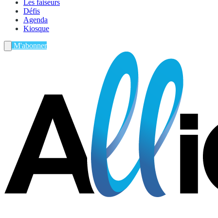
Les faiseurs
Défis
Agenda
Kiosque
M'abonner