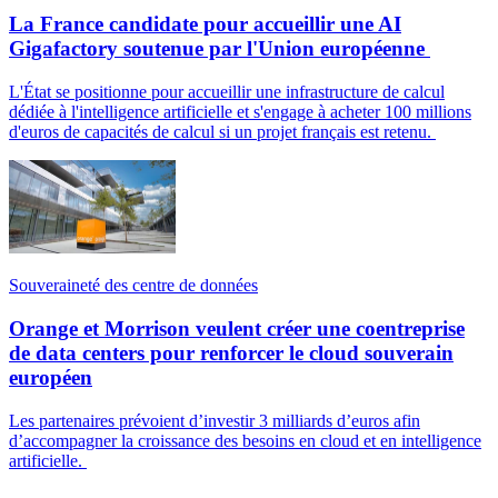
La France candidate pour accueillir une AI
Gigafactory soutenue par l'Union européenne
L'État se positionne pour accueillir une infrastructure de calcul
dédiée à l'intelligence artificielle et s'engage à acheter 100 millions
d'euros de capacités de calcul si un projet français est retenu.
Souveraineté des centre de données
Orange et Morrison veulent créer une coentreprise
de data centers pour renforcer le cloud souverain
européen
Les partenaires prévoient d’investir 3 milliards d’euros afin
d’accompagner la croissance des besoins en cloud et en intelligence
artificielle.