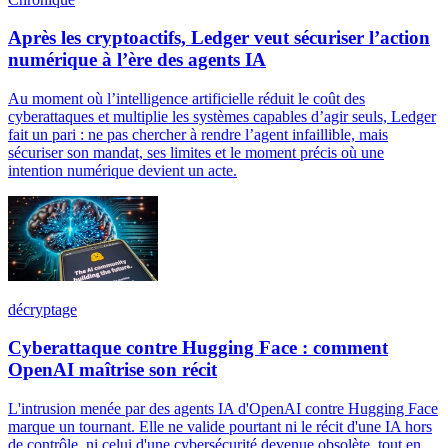
Après les cryptoactifs, Ledger veut sécuriser l’action
numérique à l’ère des agents IA
Au moment où l’intelligence artificielle réduit le coût des
cyberattaques et multiplie les systèmes capables d’agir seuls, Ledger
fait un pari : ne pas chercher à rendre l’agent infaillible, mais
sécuriser son mandat, ses limites et le moment précis où une
intention numérique devient un acte.
décryptage
Cyberattaque contre Hugging Face : comment
OpenAI maîtrise son récit
L'intrusion menée par des agents IA d'OpenAI contre Hugging Face
marque un tournant. Elle ne valide pourtant ni le récit d'une IA hors
de contrôle, ni celui d'une cybersécurité devenue obsolète, tout en