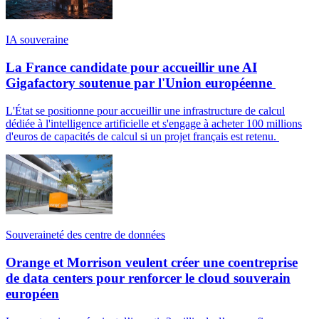
IA souveraine
La France candidate pour accueillir une AI
Gigafactory soutenue par l'Union européenne
L'État se positionne pour accueillir une infrastructure de calcul
dédiée à l'intelligence artificielle et s'engage à acheter 100 millions
d'euros de capacités de calcul si un projet français est retenu.
Souveraineté des centre de données
Orange et Morrison veulent créer une coentreprise
de data centers pour renforcer le cloud souverain
européen