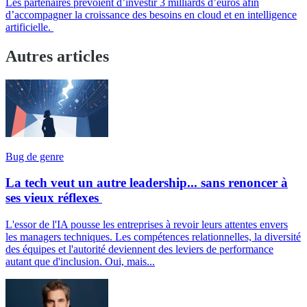
Les partenaires prévoient d’investir 3 milliards d’euros afin
d’accompagner la croissance des besoins en cloud et en intelligence
artificielle.
Autres articles
Bug de genre
La tech veut un autre leadership... sans renoncer à
ses vieux réflexes
L'essor de l'IA pousse les entreprises à revoir leurs attentes envers
les managers techniques. Les compétences relationnelles, la diversité
des équipes et l'autorité deviennent des leviers de performance
autant que d'inclusion. Oui, mais...