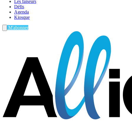
Les faiseurs
Défis
Agenda
Kiosque
M'abonner