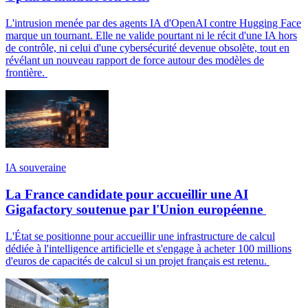
L'intrusion menée par des agents IA d'OpenAI contre Hugging Face
marque un tournant. Elle ne valide pourtant ni le récit d'une IA hors
de contrôle, ni celui d'une cybersécurité devenue obsolète, tout en
révélant un nouveau rapport de force autour des modèles de
frontière.
IA souveraine
La France candidate pour accueillir une AI
Gigafactory soutenue par l'Union européenne
L'État se positionne pour accueillir une infrastructure de calcul
dédiée à l'intelligence artificielle et s'engage à acheter 100 millions
d'euros de capacités de calcul si un projet français est retenu.