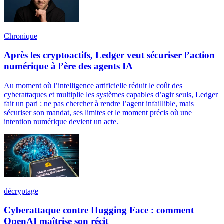
Chronique
Après les cryptoactifs, Ledger veut sécuriser l’action
numérique à l’ère des agents IA
Au moment où l’intelligence artificielle réduit le coût des
cyberattaques et multiplie les systèmes capables d’agir seuls, Ledger
fait un pari : ne pas chercher à rendre l’agent infaillible, mais
sécuriser son mandat, ses limites et le moment précis où une
intention numérique devient un acte.
décryptage
Cyberattaque contre Hugging Face : comment
OpenAI maîtrise son récit