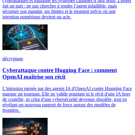
cyberattaques et multiplie les systèmes capables d’agir seuls, Ledger
fait un pari : ne pas chercher à rendre l’agent infaillible, mais
sécuriser son mandat, ses limites et le moment précis où une
intention numérique devient un acte.
décryptage
Cyberattaque contre Hugging Face : comment
OpenAI maîtrise son récit
L'intrusion menée par des agents IA d'OpenAI contre Hugging Face
marque un tournant. Elle ne valide pourtant ni le récit d'une IA hors
de contrôle, ni celui d'une cybersécurité devenue obsolète, tout en
révélant un nouveau rapport de force autour des modèles de
frontière.