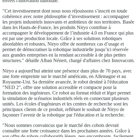
envers l'innovation nationale.
"Cet investissement dont nous nous réjouissons s’inscrit en totale
cohérence avec notre philosophie d’investissement : accompagner
les projets industriels innovants et ambitieux de nos territoires. Basée
dans les Hauts-de-France, les produits Niryo contribue à
accompagner le développement de l’industrie 4.0 en France qui plus
est par une production locale. Grâce à ses solutions robotiques
abordables et robustes, Niryo offre de nombreux cas d’usage et
permet de démocratiser la robotique industrielle jusqu’ici réservée
aux grandes entreprises en la rendant accessible à de plus petites
structures." détaille Alban Nénert, chargé d'affaires chez Innovacom.
Niryo a aujourd'hui atteint une présence dans plus de 70 pays, avec
une forte empreinte sur le marché américain, en Allemagne et au
Royaume-Uni. Sa dernière avancée, le robot destiné à l'éducation
"NED 2", offre une solution accessible et compacte pour la
formation des ingénieurs. Ce robot au format réduit et léger permet
la simulation de scénarios industriels réels en connectant plusieurs
unités. Les écoles d'ingénieurs et les centres de recherche sont les
principaux clients de ce produit, reflétant le souhait de Niryo de
façonner l’avenir de la robotique par l'éducation et la recherche.
"Nous sommes convaincus que le marché des cobots devrait
connaître une forte croissance dans les prochaines années. Grâce à
son offre de robots collaboratifs légers, peu encombrants, facilement