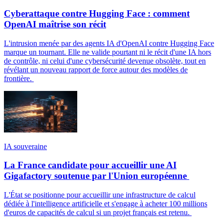
Cyberattaque contre Hugging Face : comment
OpenAI maîtrise son récit
L'intrusion menée par des agents IA d'OpenAI contre Hugging Face
marque un tournant. Elle ne valide pourtant ni le récit d'une IA hors
de contrôle, ni celui d'une cybersécurité devenue obsolète, tout en
révélant un nouveau rapport de force autour des modèles de
frontière.
IA souveraine
La France candidate pour accueillir une AI
Gigafactory soutenue par l'Union européenne
L'État se positionne pour accueillir une infrastructure de calcul
dédiée à l'intelligence artificielle et s'engage à acheter 100 millions
d'euros de capacités de calcul si un projet français est retenu.