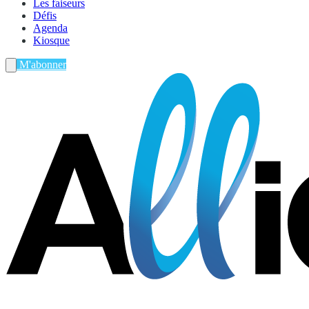
Les faiseurs
Défis
Agenda
Kiosque
M'abonner