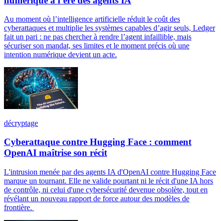
numérique à l’ère des agents IA
Au moment où l’intelligence artificielle réduit le coût des
cyberattaques et multiplie les systèmes capables d’agir seuls, Ledger
fait un pari : ne pas chercher à rendre l’agent infaillible, mais
sécuriser son mandat, ses limites et le moment précis où une
intention numérique devient un acte.
décryptage
Cyberattaque contre Hugging Face : comment
OpenAI maîtrise son récit
L'intrusion menée par des agents IA d'OpenAI contre Hugging Face
marque un tournant. Elle ne valide pourtant ni le récit d'une IA hors
de contrôle, ni celui d'une cybersécurité devenue obsolète, tout en
révélant un nouveau rapport de force autour des modèles de
frontière.