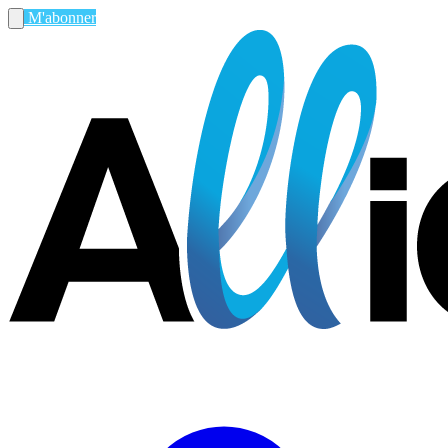
M'abonner