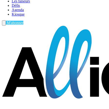
Les faiseurs
Défis
Agenda
Kiosque
M'abonner