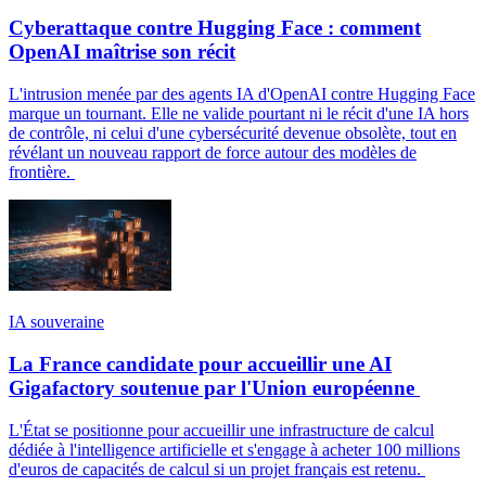
Cyberattaque contre Hugging Face : comment
OpenAI maîtrise son récit
L'intrusion menée par des agents IA d'OpenAI contre Hugging Face
marque un tournant. Elle ne valide pourtant ni le récit d'une IA hors
de contrôle, ni celui d'une cybersécurité devenue obsolète, tout en
révélant un nouveau rapport de force autour des modèles de
frontière.
IA souveraine
La France candidate pour accueillir une AI
Gigafactory soutenue par l'Union européenne
L'État se positionne pour accueillir une infrastructure de calcul
dédiée à l'intelligence artificielle et s'engage à acheter 100 millions
d'euros de capacités de calcul si un projet français est retenu.