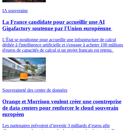
IA souveraine
La France candidate pour accueillir une AI
Gigafactory soutenue par l'Union européenne
L'État se positionne pour accueillir une infrastructure de calcul
dédiée à l'intelligence artificielle et s'engage à acheter 100 millions
d'euros de capacités de calcul si un projet français est retenu.
Souveraineté des centre de données
Orange et Morrison veulent créer une coentreprise
de data centers pour renforcer le cloud souverain
européen
Les partenaires prévoient d’investir 3 milliards d’euros afin