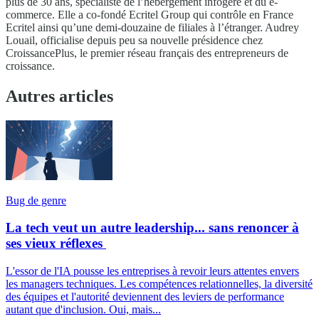
plus de 30 ans, spécialiste de l’hébergement infogéré et du e-
commerce. Elle a co-fondé Ecritel Group qui contrôle en France
Ecritel ainsi qu’une demi-douzaine de filiales à l’étranger. Audrey
Louail, officialise depuis peu sa nouvelle présidence chez
CroissancePlus, le premier réseau français des entrepreneurs de
croissance.
Autres articles
Bug de genre
La tech veut un autre leadership... sans renoncer à
ses vieux réflexes
L'essor de l'IA pousse les entreprises à revoir leurs attentes envers
les managers techniques. Les compétences relationnelles, la diversité
des équipes et l'autorité deviennent des leviers de performance
autant que d'inclusion. Oui, mais...