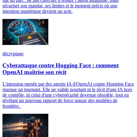
fait un pari : ne pas chercher à rendre l’agent infaillible, mais
sécuriser son mandat, ses limites et le moment précis où une
intention numérique devient un acte.
décryptage
Cyberattaque contre Hugging Face : comment
OpenAI maîtrise son récit
L'intrusion menée par des agents IA d'OpenAI contre Hugging Face
marque un tournant. Elle ne valide pourtant ni le récit d'une IA hors
de contrôle, ni celui d'une cybersécurité devenue obsolète, tout en
révélant un nouveau rapport de force autour des modèles de
frontière.