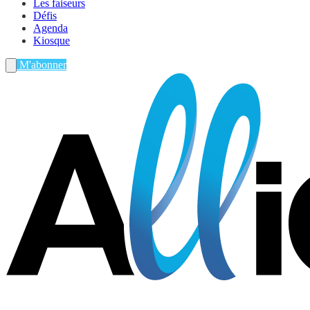
Les faiseurs
Défis
Agenda
Kiosque
M'abonner