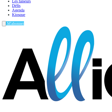
Les faiseurs
Défis
Agenda
Kiosque
M'abonner