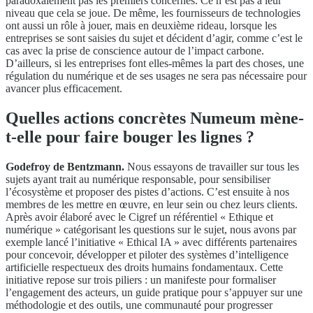
paradoxalement pas les premiers concernés. Ce n’est pas à leur
niveau que cela se joue. De même, les fournisseurs de technologies
ont aussi un rôle à jouer, mais en deuxième rideau, lorsque les
entreprises se sont saisies du sujet et décident d’agir, comme c’est le
cas avec la prise de conscience autour de l’impact carbone.
D’ailleurs, si les entreprises font elles-mêmes la part des choses, une
régulation du numérique et de ses usages ne sera pas nécessaire pour
avancer plus efficacement.
Quelles actions concrètes Numeum mène-
t-elle pour faire bouger les lignes ?
Godefroy de Bentzmann.
Nous essayons de travailler sur tous les
sujets ayant trait au numérique responsable, pour sensibiliser
l’écosystème et proposer des pistes d’actions. C’est ensuite à nos
membres de les mettre en œuvre, en leur sein ou chez leurs clients.
Après avoir élaboré avec le Cigref un référentiel « Ethique et
numérique » catégorisant les questions sur le sujet, nous avons par
exemple lancé l’initiative « Ethical IA » avec différents partenaires
pour concevoir, développer et piloter des systèmes d’intelligence
artificielle respectueux des droits humains fondamentaux. Cette
initiative repose sur trois piliers : un manifeste pour formaliser
l’engagement des acteurs, un guide pratique pour s’appuyer sur une
méthodologie et des outils, une communauté pour progresser