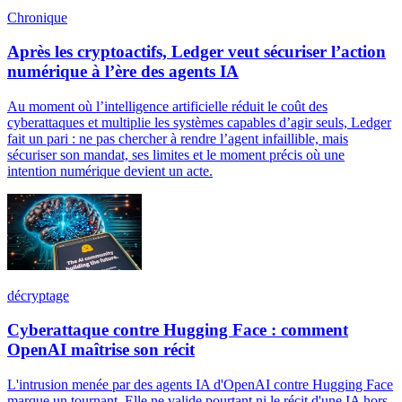
Chronique
Après les cryptoactifs, Ledger veut sécuriser l’action
numérique à l’ère des agents IA
Au moment où l’intelligence artificielle réduit le coût des
cyberattaques et multiplie les systèmes capables d’agir seuls, Ledger
fait un pari : ne pas chercher à rendre l’agent infaillible, mais
sécuriser son mandat, ses limites et le moment précis où une
intention numérique devient un acte.
décryptage
Cyberattaque contre Hugging Face : comment
OpenAI maîtrise son récit
L'intrusion menée par des agents IA d'OpenAI contre Hugging Face
marque un tournant. Elle ne valide pourtant ni le récit d'une IA hors