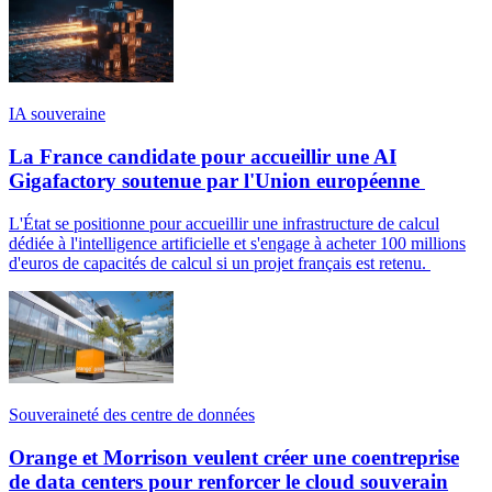
IA souveraine
La France candidate pour accueillir une AI
Gigafactory soutenue par l'Union européenne
L'État se positionne pour accueillir une infrastructure de calcul
dédiée à l'intelligence artificielle et s'engage à acheter 100 millions
d'euros de capacités de calcul si un projet français est retenu.
Souveraineté des centre de données
Orange et Morrison veulent créer une coentreprise
de data centers pour renforcer le cloud souverain