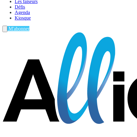
Les faiseurs
Défis
Agenda
Kiosque
M'abonner