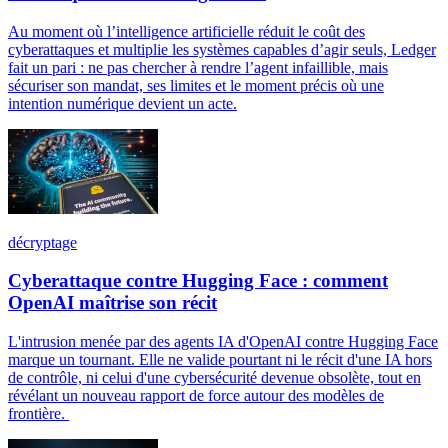
Au moment où l’intelligence artificielle réduit le coût des
cyberattaques et multiplie les systèmes capables d’agir seuls, Ledger
fait un pari : ne pas chercher à rendre l’agent infaillible, mais
sécuriser son mandat, ses limites et le moment précis où une
intention numérique devient un acte.
décryptage
Cyberattaque contre Hugging Face : comment
OpenAI maîtrise son récit
L'intrusion menée par des agents IA d'OpenAI contre Hugging Face
marque un tournant. Elle ne valide pourtant ni le récit d'une IA hors
de contrôle, ni celui d'une cybersécurité devenue obsolète, tout en
révélant un nouveau rapport de force autour des modèles de
frontière.