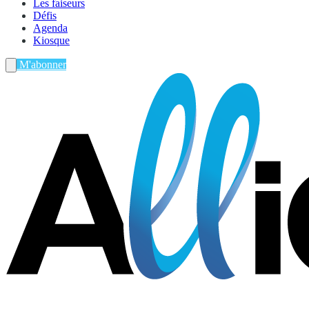
Les faiseurs
Défis
Agenda
Kiosque
M'abonner