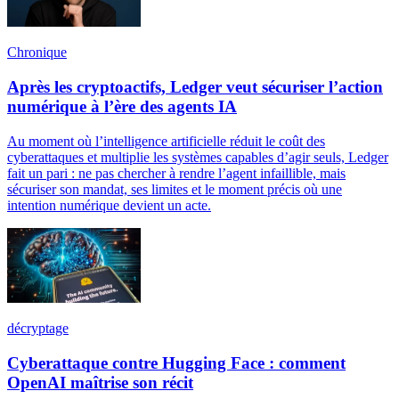
Chronique
Après les cryptoactifs, Ledger veut sécuriser l’action
numérique à l’ère des agents IA
Au moment où l’intelligence artificielle réduit le coût des
cyberattaques et multiplie les systèmes capables d’agir seuls, Ledger
fait un pari : ne pas chercher à rendre l’agent infaillible, mais
sécuriser son mandat, ses limites et le moment précis où une
intention numérique devient un acte.
décryptage
Cyberattaque contre Hugging Face : comment
OpenAI maîtrise son récit