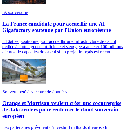
IA souveraine
La France candidate pour accueillir une AI
Gigafactory soutenue par l'Union européenne
L'État se positionne pour accueillir une infrastructure de calcul
dédiée à l'intelligence artificielle et s'engage à acheter 100 millions
d'euros de capacités de calcul si un projet français est retenu.
Souveraineté des centre de données
Orange et Morrison veulent créer une coentreprise
de data centers pour renforcer le cloud souverain
européen
Les partenaires prévoient d’investir 3 milliards d’euros afin