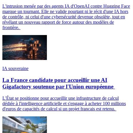
L'intrusion menée par des agents IA d'OpenAI contre Hugging Face
marque un tournant. Elle ne valide pourtant ni le récit d'une IA hors
de contrôle, ni celui d'une cybersécurité devenue obsolète, tout en
révélant un nouveau rapport de force autour des modèles de
frontière.
IA souveraine
La France candidate pour accueillir une AI
Gigafactory soutenue par l'Union européenne
L'État se positionne pour accueillir une infrastructure de calcul
dédiée à l'intelligence artificielle et s'engage à acheter 100 millions
d'euros de capacités de calcul si un projet français est retenu.