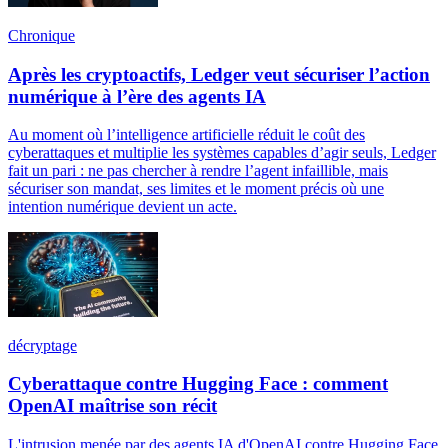
Chronique
Après les cryptoactifs, Ledger veut sécuriser l’action
numérique à l’ère des agents IA
Au moment où l’intelligence artificielle réduit le coût des
cyberattaques et multiplie les systèmes capables d’agir seuls, Ledger
fait un pari : ne pas chercher à rendre l’agent infaillible, mais
sécuriser son mandat, ses limites et le moment précis où une
intention numérique devient un acte.
décryptage
Cyberattaque contre Hugging Face : comment
OpenAI maîtrise son récit
L'intrusion menée par des agents IA d'OpenAI contre Hugging Face