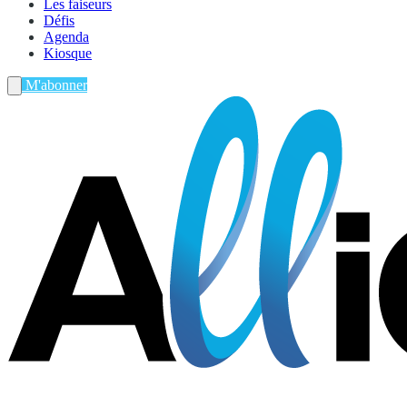
Les faiseurs
Défis
Agenda
Kiosque
M'abonner