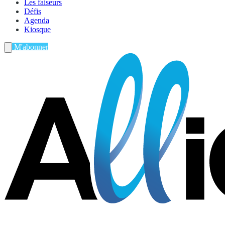
Les faiseurs
Défis
Agenda
Kiosque
M'abonner