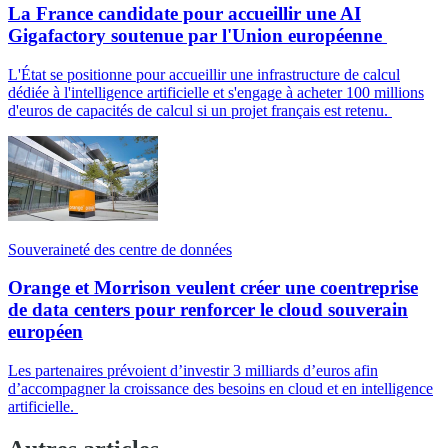
La France candidate pour accueillir une AI
Gigafactory soutenue par l'Union européenne
L'État se positionne pour accueillir une infrastructure de calcul
dédiée à l'intelligence artificielle et s'engage à acheter 100 millions
d'euros de capacités de calcul si un projet français est retenu.
Souveraineté des centre de données
Orange et Morrison veulent créer une coentreprise
de data centers pour renforcer le cloud souverain
européen
Les partenaires prévoient d’investir 3 milliards d’euros afin
d’accompagner la croissance des besoins en cloud et en intelligence
artificielle.