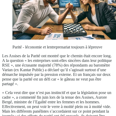
Parité - léconomie et lentreprenariat toujours à lépreuve
Les Assises de la Parité ont montré que le chemin était encore long.
A la question « les entreprises sont-elles sincères dans leur politique
RSE », une écrasante majorité (78%) des répondants au baromètre
Varian (ex Kantar Public) a déclaré qu’il s’agissait surtout d’une
démarche impulsée par la pression externe. Et un français sur deux
pense que la parité est un défi car « le gâteau ne veut pas être
partagé ».
« Cela veut dire que n’est pas instinctif et que la législation pose un
cadre », a commenté fin juin lors de la tenue des Assises, Aurore
Bergé, ministre de l’Egalité entre les femmes et les hommes.
Effectivement, on peut voir le verre à moitié plein ou à moitié vide.
Mais les différents panélistes s’accordaient sur ce point pendant la
journée : si des efforts de parité ont été engagés, ils doivent être