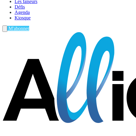
Les faiseurs
Défis
Agenda
Kiosque
M'abonner