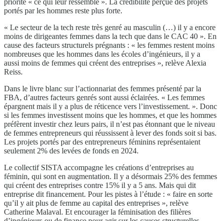
priorité « ce qui leur ressemble ». La crédibilité perçue des projets
portés par les hommes reste plus forte.
« Le secteur de la tech reste très genré au masculin (…) il y a encore
moins de dirigeantes femmes dans la tech que dans le CAC 40 ». En
cause des facteurs structurels prégnants : « les femmes restent moins
nombreuses que les hommes dans les écoles d’ingénieurs, il y a
aussi moins de femmes qui créent des entreprises », relève Alexia
Reiss.
Dans le livre blanc sur l’actionnariat des femmes présenté par la
FBA, d’autres facteurs genrés sont aussi éclairées. « Les femmes
épargnent mais il y a plus de réticence vers l’investissement. ». Donc
si les femmes investissent moins que les hommes, et que les hommes
préfèrent investir chez leurs pairs, il n’est pas étonnant que le niveau
de femmes entrepreneurs qui réussissent à lever des fonds soit si bas.
Les projets portés par des entrepreneurs féminins représentaient
seulement 2% des levées de fonds en 2024.
Le collectif SISTA accompagne les créations d’entreprises au
féminin, qui sont en augmentation. Il y a désormais 25% des femmes
qui créent des entreprises contre 15% il y a 5 ans. Mais qui dit
entreprise dit financement. Pour les pistes à l’étude : « faire en sorte
qu’il y ait plus de femme au capital des entreprises », relève
Catherine Malaval. Et encourager la féminisation des filières
d’ingénieurs ou de finance pour agir sur les causes structurelles.