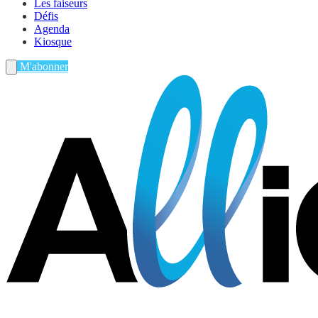
Les faiseurs
Défis
Agenda
Kiosque
M'abonner