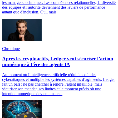
les managers techniques. Les compétences relationnelles, la diversité
des équipes et l'autorité deviennent des leviers de performance
autant que d'inclusion. Oui, mais...
Chronique
Après les cryptoactifs, Ledger veut sécuriser l’action
numérique à l’ère des agents IA
Au moment où l’intelligence artificielle réduit le coût des
cyberattaques et multiplie les systèmes capables d’agir seuls, Ledger
fait un pari : ne pas chercher à rendre l’agent infaillible, mais
sécuriser son mandat, ses limites et le moment précis où une
intention numérique devient un acte.