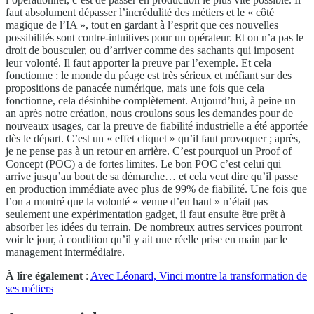
faut absolument dépasser l’incrédulité des métiers et le « côté
magique de l’IA », tout en gardant à l’esprit que ces nouvelles
possibilités sont contre-intuitives pour un opérateur. Et on n’a pas le
droit de bousculer, ou d’arriver comme des sachants qui imposent
leur volonté. Il faut apporter la preuve par l’exemple. Et cela
fonctionne : le monde du péage est très sérieux et méfiant sur des
propositions de panacée numérique, mais une fois que cela
fonctionne, cela désinhibe complètement. Aujourd’hui, à peine un
an après notre création, nous croulons sous les demandes pour de
nouveaux usages, car la preuve de fiabilité industrielle a été apportée
dès le départ. C’est un « effet cliquet » qu’il faut provoquer ; après,
je ne pense pas à un retour en arrière. C’est pourquoi un Proof of
Concept (POC) a de fortes limites. Le bon POC c’est celui qui
arrive jusqu’au bout de sa démarche… et cela veut dire qu’il passe
en production immédiate avec plus de 99% de fiabilité. Une fois que
l’on a montré que la volonté « venue d’en haut » n’était pas
seulement une expérimentation gadget, il faut ensuite être prêt à
absorber les idées du terrain. De nombreux autres services pourront
voir le jour, à condition qu’il y ait une réelle prise en main par le
management intermédiaire.
À lire également
:
Avec Léonard, Vinci montre la transformation de
ses métiers