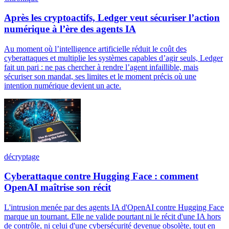
Après les cryptoactifs, Ledger veut sécuriser l’action
numérique à l’ère des agents IA
Au moment où l’intelligence artificielle réduit le coût des
cyberattaques et multiplie les systèmes capables d’agir seuls, Ledger
fait un pari : ne pas chercher à rendre l’agent infaillible, mais
sécuriser son mandat, ses limites et le moment précis où une
intention numérique devient un acte.
décryptage
Cyberattaque contre Hugging Face : comment
OpenAI maîtrise son récit
L'intrusion menée par des agents IA d'OpenAI contre Hugging Face
marque un tournant. Elle ne valide pourtant ni le récit d'une IA hors
de contrôle, ni celui d'une cybersécurité devenue obsolète, tout en