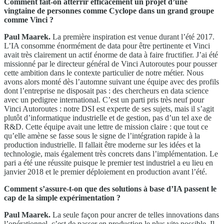
Comment fait-on atterrir efficacement un projet d’une
vingtaine de personnes comme Cyclope dans un grand groupe
comme Vinci ?
Paul Maarek.
La première inspiration est venue durant l’été 2017.
L’IA consomme énormément de data pour être pertinente et Vinci
avait très clairement un actif énorme de data à faire fructifier. J’ai été
missionné par le directeur général de Vinci Autoroutes pour pousser
cette ambition dans le contexte particulier de notre métier. Nous
avons alors monté dès l’automne suivant une équipe avec des profils
dont l’entreprise ne disposait pas : des chercheurs en data science
avec un pedigree international. C’est un parti pris très neuf pour
Vinci Autoroutes : notre DSI est experte de ses sujets, mais il s’agit
plutôt d’informatique industrielle et de gestion, pas d’un tel axe de
R&D. Cette équipe avait une lettre de mission claire : que tout ce
qu’elle amène se fasse sous le signe de l’intégration rapide à la
production industrielle. Il fallait être moderne sur les idées et la
technologie, mais également très concrets dans l’implémentation. Le
pari a été une réussite puisque le premier test industriel a eu lieu en
janvier 2018 et le premier déploiement en production avant l’été.
Comment s’assure-t-on que des solutions à base d’IA passent le
cap de la simple expérimentation ?
Paul Maarek.
La seule façon pour ancrer de telles innovations dans
l’opérationnel, c’est de passer en production le plus vite possible. Il