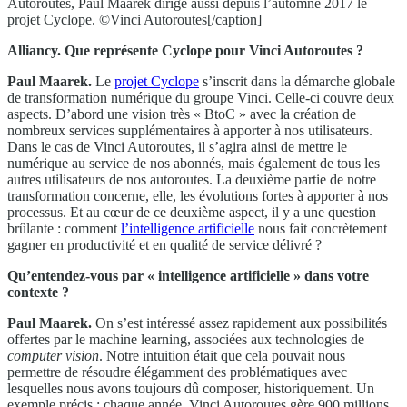
Autoroutes, Paul Maarek dirige aussi depuis l’automne 2017 le
projet Cyclope. ©Vinci Autoroutes[/caption]
Alliancy. Que représente Cyclope pour Vinci Autoroutes ?
Paul Maarek.
Le
projet Cyclope
s’inscrit dans la démarche globale
de transformation numérique du groupe Vinci. Celle-ci couvre deux
aspects. D’abord une vision très « BtoC » avec la création de
nombreux services supplémentaires à apporter à nos utilisateurs.
Dans le cas de Vinci Autoroutes, il s’agira ainsi de mettre le
numérique au service de nos abonnés, mais également de tous les
autres utilisateurs de nos autoroutes. La deuxième partie de notre
transformation concerne, elle, les évolutions fortes à apporter à nos
processus. Et au cœur de ce deuxième aspect, il y a une question
brûlante : comment
l’intelligence artificielle
nous fait concrètement
gagner en productivité et en qualité de service délivré ?
Qu’entendez-vous par « intelligence artificielle » dans votre
contexte ?
Paul Maarek.
On s’est intéressé assez rapidement aux possibilités
offertes par le machine learning, associées aux technologies de
computer vision
. Notre intuition était que cela pouvait nous
permettre de résoudre élégamment des problématiques avec
lesquelles nous avons toujours dû composer, historiquement. Un
exemple précis : chaque année, Vinci Autoroutes gère 900 millions