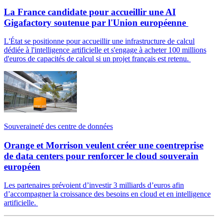
La France candidate pour accueillir une AI
Gigafactory soutenue par l'Union européenne
L'État se positionne pour accueillir une infrastructure de calcul
dédiée à l'intelligence artificielle et s'engage à acheter 100 millions
d'euros de capacités de calcul si un projet français est retenu.
Souveraineté des centre de données
Orange et Morrison veulent créer une coentreprise
de data centers pour renforcer le cloud souverain
européen
Les partenaires prévoient d’investir 3 milliards d’euros afin
d’accompagner la croissance des besoins en cloud et en intelligence
artificielle.