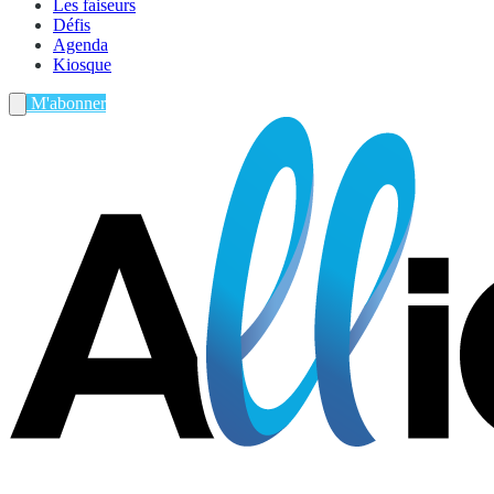
Les faiseurs
Défis
Agenda
Kiosque
M'abonner