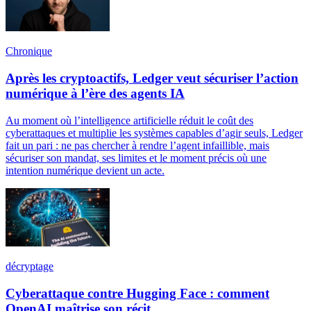
Chronique
Après les cryptoactifs, Ledger veut sécuriser l’action
numérique à l’ère des agents IA
Au moment où l’intelligence artificielle réduit le coût des
cyberattaques et multiplie les systèmes capables d’agir seuls, Ledger
fait un pari : ne pas chercher à rendre l’agent infaillible, mais
sécuriser son mandat, ses limites et le moment précis où une
intention numérique devient un acte.
décryptage
Cyberattaque contre Hugging Face : comment
OpenAI maîtrise son récit