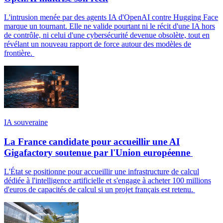
L'intrusion menée par des agents IA d'OpenAI contre Hugging Face
marque un tournant. Elle ne valide pourtant ni le récit d'une IA hors
de contrôle, ni celui d'une cybersécurité devenue obsolète, tout en
révélant un nouveau rapport de force autour des modèles de
frontière.
IA souveraine
La France candidate pour accueillir une AI
Gigafactory soutenue par l'Union européenne
L'État se positionne pour accueillir une infrastructure de calcul
dédiée à l'intelligence artificielle et s'engage à acheter 100 millions
d'euros de capacités de calcul si un projet français est retenu.