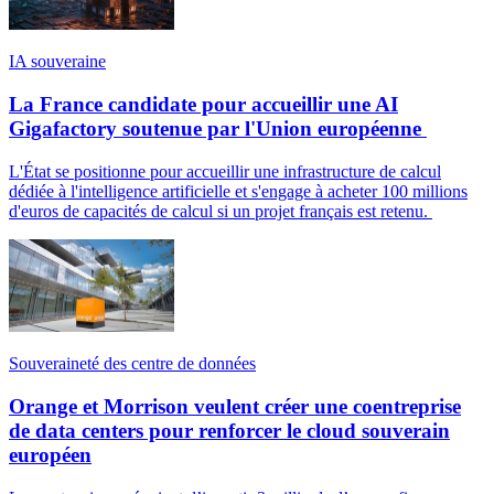
IA souveraine
La France candidate pour accueillir une AI
Gigafactory soutenue par l'Union européenne
L'État se positionne pour accueillir une infrastructure de calcul
dédiée à l'intelligence artificielle et s'engage à acheter 100 millions
d'euros de capacités de calcul si un projet français est retenu.
Souveraineté des centre de données
Orange et Morrison veulent créer une coentreprise
de data centers pour renforcer le cloud souverain
européen