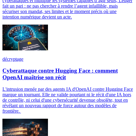
cyberattaques et multiplie les systèmes capables d’agir seuls, Ledger
fait un pari : ne pas chercher à rendre l’agent infaillible, mais
sécuriser son mandat, ses limites et le moment précis où une
intention numérique devient un acte.
décryptage
Cyberattaque contre Hugging Face : comment
OpenAI maîtrise son récit
L'intrusion menée par des agents IA d'OpenAI contre Hugging Face
marque un tournant. Elle ne valide pourtant ni le récit d'une IA hors
de contrôle, ni celui d'une cybersécurité devenue obsolète, tout en
révélant un nouveau rapport de force autour des modèles de
frontière.