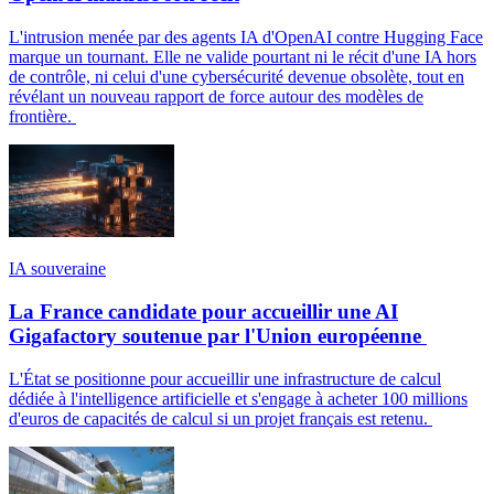
L'intrusion menée par des agents IA d'OpenAI contre Hugging Face
marque un tournant. Elle ne valide pourtant ni le récit d'une IA hors
de contrôle, ni celui d'une cybersécurité devenue obsolète, tout en
révélant un nouveau rapport de force autour des modèles de
frontière.
IA souveraine
La France candidate pour accueillir une AI
Gigafactory soutenue par l'Union européenne
L'État se positionne pour accueillir une infrastructure de calcul
dédiée à l'intelligence artificielle et s'engage à acheter 100 millions
d'euros de capacités de calcul si un projet français est retenu.