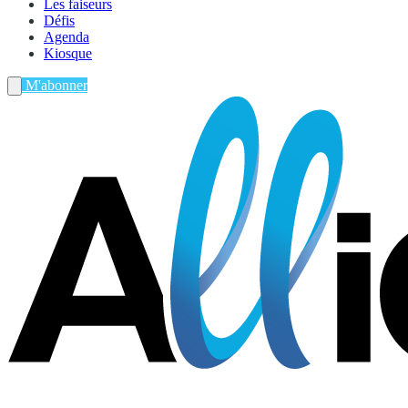
Les faiseurs
Défis
Agenda
Kiosque
M'abonner