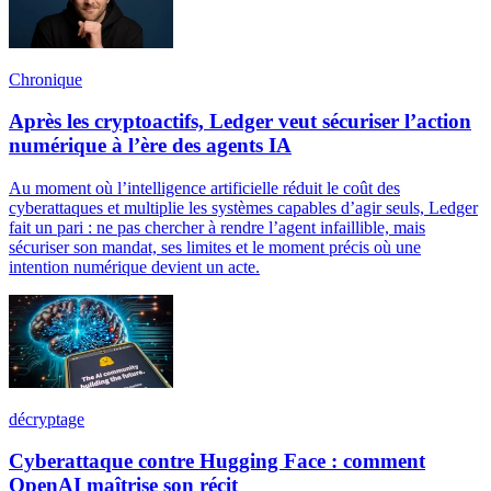
Chronique
Après les cryptoactifs, Ledger veut sécuriser l’action
numérique à l’ère des agents IA
Au moment où l’intelligence artificielle réduit le coût des
cyberattaques et multiplie les systèmes capables d’agir seuls, Ledger
fait un pari : ne pas chercher à rendre l’agent infaillible, mais
sécuriser son mandat, ses limites et le moment précis où une
intention numérique devient un acte.
décryptage
Cyberattaque contre Hugging Face : comment
OpenAI maîtrise son récit