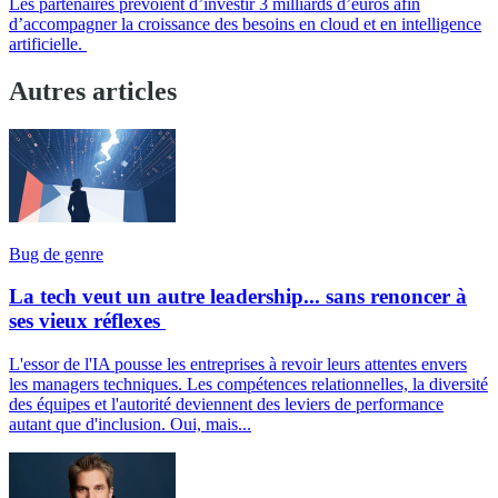
Les partenaires prévoient d’investir 3 milliards d’euros afin
d’accompagner la croissance des besoins en cloud et en intelligence
artificielle.
Autres articles
Bug de genre
La tech veut un autre leadership... sans renoncer à
ses vieux réflexes
L'essor de l'IA pousse les entreprises à revoir leurs attentes envers
les managers techniques. Les compétences relationnelles, la diversité
des équipes et l'autorité deviennent des leviers de performance
autant que d'inclusion. Oui, mais...