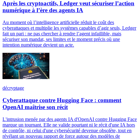
Après les cryptoactifs, Ledger veut sécuriser l’action
numérique à l’ère des agents IA
Au moment où l’intelligence artificielle réduit le coût des
cyberattaques et multiplie les systèmes capables d’agir seuls, Ledger
fait un pari : ne pas chercher à rendre l’agent infaillible, mais
sécuriser son mandat, ses limites et le moment précis où une
intention numérique devient un acte.
décryptage
Cyberattaque contre Hugging Face : comment
OpenAI maîtrise son récit
L'intrusion menée par des agents IA d'OpenAI contre Hugging Face
marque un tournant. Elle ne valide pourtant ni le récit d'une IA hors
de contrôle, ni celui d'une cybersécurité devenue obsolète, tout en
révélant un nouveau rapport de force autour des modèles de