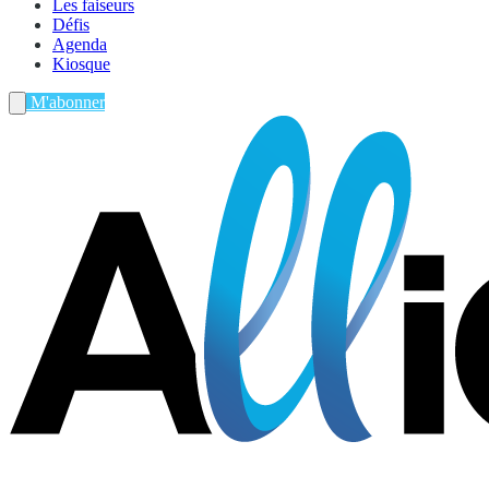
Les faiseurs
Défis
Agenda
Kiosque
M'abonner