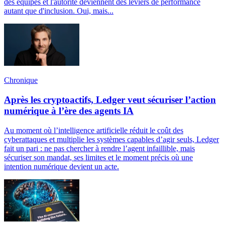
des équipes et l'autorité deviennent des leviers de performance
autant que d'inclusion. Oui, mais...
Chronique
Après les cryptoactifs, Ledger veut sécuriser l’action
numérique à l’ère des agents IA
Au moment où l’intelligence artificielle réduit le coût des
cyberattaques et multiplie les systèmes capables d’agir seuls, Ledger
fait un pari : ne pas chercher à rendre l’agent infaillible, mais
sécuriser son mandat, ses limites et le moment précis où une
intention numérique devient un acte.