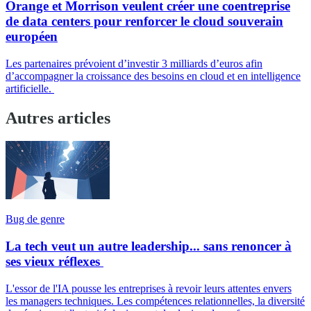
Orange et Morrison veulent créer une coentreprise
de data centers pour renforcer le cloud souverain
européen
Les partenaires prévoient d’investir 3 milliards d’euros afin
d’accompagner la croissance des besoins en cloud et en intelligence
artificielle.
Autres articles
Bug de genre
La tech veut un autre leadership... sans renoncer à
ses vieux réflexes
L'essor de l'IA pousse les entreprises à revoir leurs attentes envers
les managers techniques. Les compétences relationnelles, la diversité