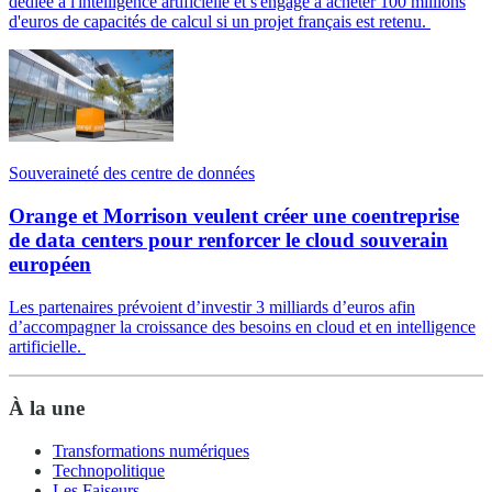
dédiée à l'intelligence artificielle et s'engage à acheter 100 millions
d'euros de capacités de calcul si un projet français est retenu.
Souveraineté des centre de données
Orange et Morrison veulent créer une coentreprise
de data centers pour renforcer le cloud souverain
européen
Les partenaires prévoient d’investir 3 milliards d’euros afin
d’accompagner la croissance des besoins en cloud et en intelligence
artificielle.
À la une
Transformations numériques
Technopolitique
Les Faiseurs