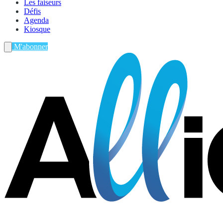
Les faiseurs
Défis
Agenda
Kiosque
M'abonner