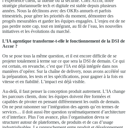
l’expérience client, la fidélité ou la sécurité. Chez Accor, notre
stratégie pluriannuelle tech et digitale est stable depuis plusieurs
années. Nous la déclinons avec des OKRs annuels et parfois
trimestriels, pour gérer les priorités du moment, démontrer des
progrès mesurables et garder les équipes engagées. L’enjeu est de ne
pas perdre notre cap, tout en intégrant, au fil de l’eau, les nouvelles
initiatives et les évolutions du marché.
L’IA agentique transforme-t-elle le fonctionnement de la DSI de
Accor ?
On se pose tous la même question, et il est encore difficile de se
projeter totalement à terme sur ce que sera la DSI de demain. Ce qui
est certain, en revanche, c’est que l’IA est déjà intégrée dans nos
manières d’opérer. Sur la chaîne de delivery, nous avons accéléré sur
la préparation, les tests et les spécifications, pour gagner à la fois en
vitesse et en fiabilité. L’impact est déjà visible.
Au-delà, il faut penser la conception produit autrement. L’IA change
les parcours clients, donc les équipes doivent être formées et
capables de pivoter en pensant différemment les outils de demain.
On ne peut raisonner sur l’intégration des agents qu’en termes de
services… il doit aussi être question systématiquement d’architecture
et d’interface. Plus l’on avance, plus l’organisation devra se
structurer autour de plateformes, de produits et de cas d’usage
industrialisables. Le rapprochement entre produit et développement,