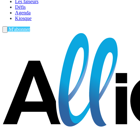
Les faiseurs
Défis
Agenda
Kiosque
M'abonner