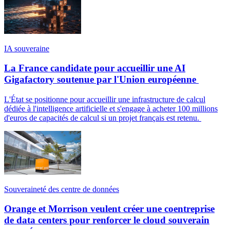
IA souveraine
La France candidate pour accueillir une AI
Gigafactory soutenue par l'Union européenne
L'État se positionne pour accueillir une infrastructure de calcul
dédiée à l'intelligence artificielle et s'engage à acheter 100 millions
d'euros de capacités de calcul si un projet français est retenu.
Souveraineté des centre de données
Orange et Morrison veulent créer une coentreprise
de data centers pour renforcer le cloud souverain