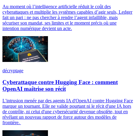
Au moment où l’intelligence artificielle réduit le coût des
cyberattaques et multiplie les systèmes capables d’agir seuls, Ledger
fait un pari : ne pas chercher à rendre l’agent infaillible, mais
sécuriser son mandat, ses limites et le moment précis où une
intention numérique devient un acte.
décryptage
Cyberattaque contre Hugging Face : comment
OpenAI maîtrise son récit
L'intrusion menée par des agents IA d'OpenAI contre Hugging Face
marque un tournant. Elle ne valide pourtant ni le récit d'une IA hors
de contrôle, ni celui d'une cybersécurité devenue obsolète, tout en
révélant un nouveau rapport de force autour des modèles de
frontière.