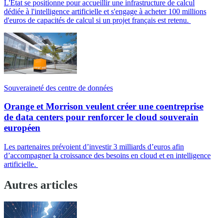
L'État se positionne pour accueillir une infrastructure de calcul
dédiée à l'intelligence artificielle et s'engage à acheter 100 millions
d'euros de capacités de calcul si un projet français est retenu.
Souveraineté des centre de données
Orange et Morrison veulent créer une coentreprise
de data centers pour renforcer le cloud souverain
européen
Les partenaires prévoient d’investir 3 milliards d’euros afin
d’accompagner la croissance des besoins en cloud et en intelligence
artificielle.
Autres articles