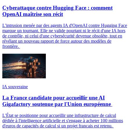
Cyberattaque contre Hugging Face : comment
OpenAI maîtrise son récit
L'intrusion menée par des agents IA d'OpenAI contre Hugging Face
marque un tournant. Elle ne valide pourtant ni le récit d'une IA hors
de contrôle, ni celui d'une cybersécurité devenue obsolète, tout en
révélant un nouveau rapport de force autour des modèles de
frontière.
IA souveraine
La France candidate pour accueillir une AI
Gigafactory soutenue par l'Union européenne
L'État se positionne pour accueillir une infrastructure de calcul
dédiée à l'intelligence artificielle et s'engage à acheter 100 millions
d'euros de capacités de calcul si un projet français est retenu.