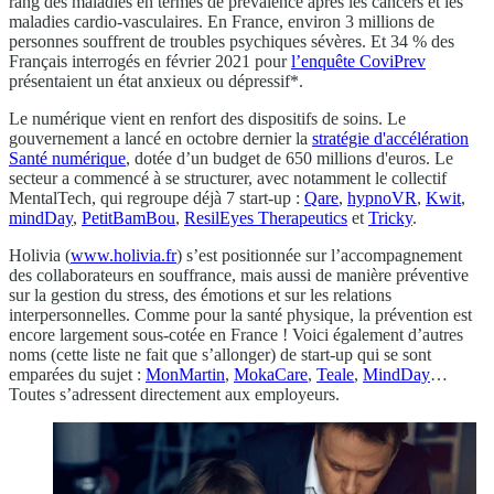
rang des maladies en termes de prévalence après les cancers et les
maladies cardio-vasculaires. En France, environ 3 millions de
personnes souffrent de troubles psychiques sévères. Et 34 % des
Français interrogés en février 2021 pour
l’enquête CoviPrev
présentaient un état anxieux ou dépressif*.
Le numérique vient en renfort des dispositifs de soins. Le
gouvernement a lancé en octobre dernier la
stratégie d'accélération
Santé numérique
, dotée d’un budget de 650 millions d'euros. Le
secteur a commencé à se structurer, avec notamment le collectif
MentalTech, qui regroupe déjà 7 start-up :
Qare
,
hypnoVR
,
Kwit
,
mindDay
,
PetitBamBou
,
ResilEyes Therapeutics
et
Tricky
.
Holivia (
www.holivia.fr
) s’est positionnée sur l’accompagnement
des collaborateurs en souffrance, mais aussi de manière préventive
sur la gestion du stress, des émotions et sur les relations
interpersonnelles. Comme pour la santé physique, la prévention est
encore largement sous-cotée en France ! Voici également d’autres
noms (cette liste ne fait que s’allonger) de start-up qui se sont
emparées du sujet :
MonMartin
,
MokaCare
,
Teale
,
MindDay
…
Toutes s’adressent directement aux employeurs.