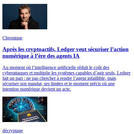
Chronique
Après les cryptoactifs, Ledger veut sécuriser l’action
numérique à l’ère des agents IA
Au moment où l’intelligence artificielle réduit le coût des
cyberattaques et multiplie les systèmes capables d’agir seuls, Ledger
fait un pari : ne pas chercher à rendre l’agent infaillible, mais
sécuriser son mandat, ses limites et le moment précis où une
intention numérique devient un acte.
décryptage