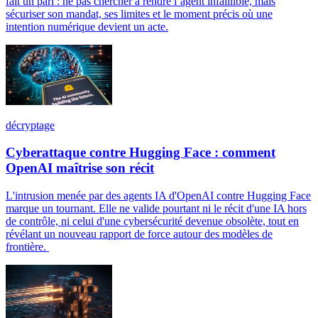
fait un pari : ne pas chercher à rendre l’agent infaillible, mais
sécuriser son mandat, ses limites et le moment précis où une
intention numérique devient un acte.
décryptage
Cyberattaque contre Hugging Face : comment
OpenAI maîtrise son récit
L'intrusion menée par des agents IA d'OpenAI contre Hugging Face
marque un tournant. Elle ne valide pourtant ni le récit d'une IA hors
de contrôle, ni celui d'une cybersécurité devenue obsolète, tout en
révélant un nouveau rapport de force autour des modèles de
frontière.