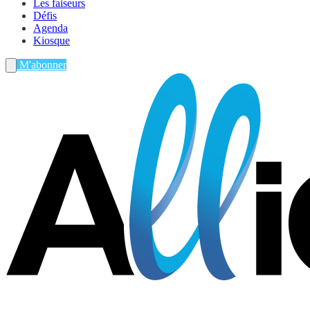
Les faiseurs
Défis
Agenda
Kiosque
M'abonner