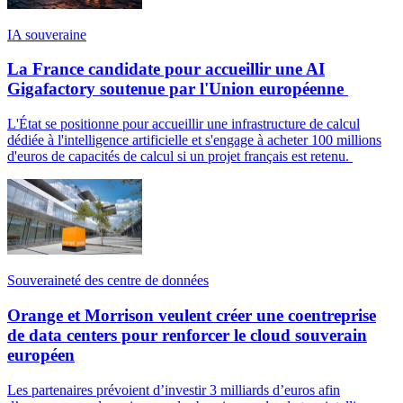
IA souveraine
La France candidate pour accueillir une AI
Gigafactory soutenue par l'Union européenne
L'État se positionne pour accueillir une infrastructure de calcul
dédiée à l'intelligence artificielle et s'engage à acheter 100 millions
d'euros de capacités de calcul si un projet français est retenu.
Souveraineté des centre de données
Orange et Morrison veulent créer une coentreprise
de data centers pour renforcer le cloud souverain
européen
Les partenaires prévoient d’investir 3 milliards d’euros afin