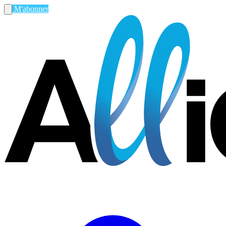
M'abonner