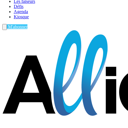
Les faiseurs
Défis
Agenda
Kiosque
M'abonner