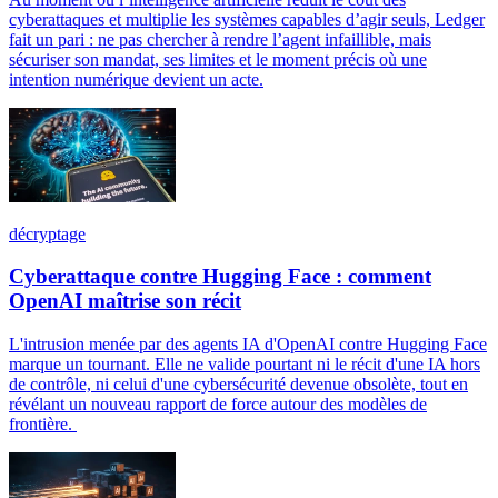
cyberattaques et multiplie les systèmes capables d’agir seuls, Ledger
fait un pari : ne pas chercher à rendre l’agent infaillible, mais
sécuriser son mandat, ses limites et le moment précis où une
intention numérique devient un acte.
décryptage
Cyberattaque contre Hugging Face : comment
OpenAI maîtrise son récit
L'intrusion menée par des agents IA d'OpenAI contre Hugging Face
marque un tournant. Elle ne valide pourtant ni le récit d'une IA hors
de contrôle, ni celui d'une cybersécurité devenue obsolète, tout en
révélant un nouveau rapport de force autour des modèles de
frontière.