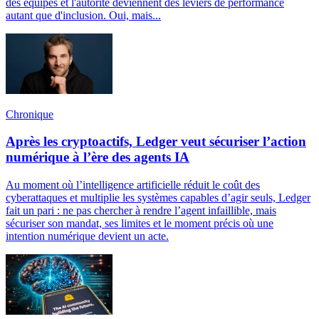
des équipes et l'autorité deviennent des leviers de performance
autant que d'inclusion. Oui, mais...
Chronique
Après les cryptoactifs, Ledger veut sécuriser l’action
numérique à l’ère des agents IA
Au moment où l’intelligence artificielle réduit le coût des
cyberattaques et multiplie les systèmes capables d’agir seuls, Ledger
fait un pari : ne pas chercher à rendre l’agent infaillible, mais
sécuriser son mandat, ses limites et le moment précis où une
intention numérique devient un acte.