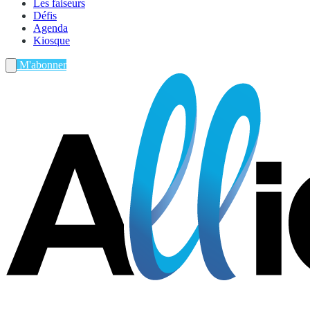
Les faiseurs
Défis
Agenda
Kiosque
M'abonner