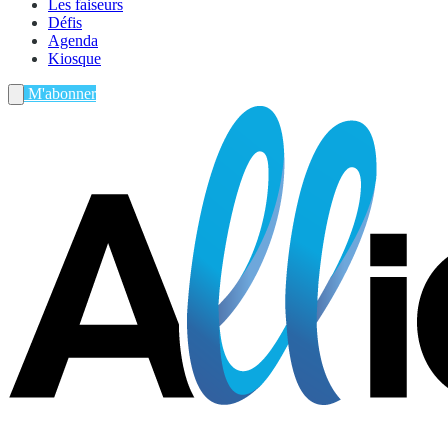
Les faiseurs
Défis
Agenda
Kiosque
M'abonner