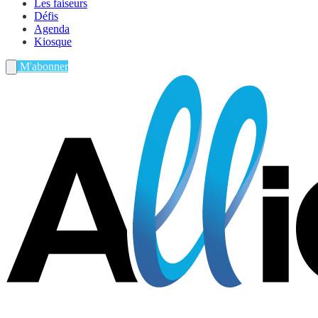
Les faiseurs
Défis
Agenda
Kiosque
M'abonner