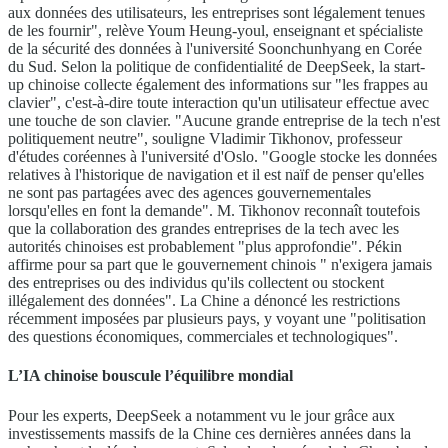
aux données des utilisateurs, les entreprises sont légalement tenues
de les fournir", relève Youm Heung-youl, enseignant et spécialiste
de la sécurité des données à l'université Soonchunhyang en Corée
du Sud. Selon la politique de confidentialité de DeepSeek, la start-
up chinoise collecte également des informations sur "les frappes au
clavier", c'est-à-dire toute interaction qu'un utilisateur effectue avec
une touche de son clavier. "Aucune grande entreprise de la tech n'est
politiquement neutre", souligne Vladimir Tikhonov, professeur
d'études coréennes à l'université d'Oslo. "Google stocke les données
relatives à l'historique de navigation et il est naïf de penser qu'elles
ne sont pas partagées avec des agences gouvernementales
lorsqu'elles en font la demande". M. Tikhonov reconnaît toutefois
que la collaboration des grandes entreprises de la tech avec les
autorités chinoises est probablement "plus approfondie". Pékin
affirme pour sa part que le gouvernement chinois " n'exigera jamais
des entreprises ou des individus qu'ils collectent ou stockent
illégalement des données". La Chine a dénoncé les restrictions
récemment imposées par plusieurs pays, y voyant une "politisation
des questions économiques, commerciales et technologiques".
L’IA chinoise bouscule l’équilibre mondial
Pour les experts, DeepSeek a notamment vu le jour grâce aux
investissements massifs de la Chine ces dernières années dans la