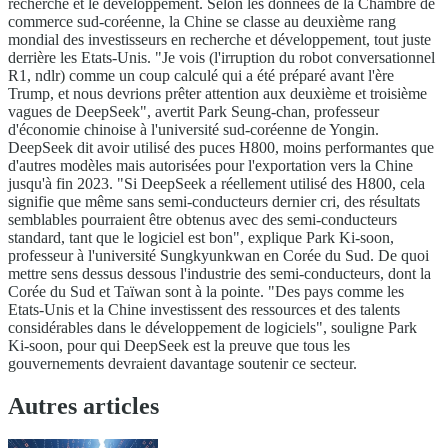
recherche et le développement. Selon les données de la Chambre de
commerce sud-coréenne, la Chine se classe au deuxième rang
mondial des investisseurs en recherche et développement, tout juste
derrière les Etats-Unis. "Je vois (l'irruption du robot conversationnel
R1, ndlr) comme un coup calculé qui a été préparé avant l'ère
Trump, et nous devrions prêter attention aux deuxième et troisième
vagues de DeepSeek", avertit Park Seung-chan, professeur
d'économie chinoise à l'université sud-coréenne de Yongin.
DeepSeek dit avoir utilisé des puces H800, moins performantes que
d'autres modèles mais autorisées pour l'exportation vers la Chine
jusqu'à fin 2023. "Si DeepSeek a réellement utilisé des H800, cela
signifie que même sans semi-conducteurs dernier cri, des résultats
semblables pourraient être obtenus avec des semi-conducteurs
standard, tant que le logiciel est bon", explique Park Ki-soon,
professeur à l'université Sungkyunkwan en Corée du Sud. De quoi
mettre sens dessus dessous l'industrie des semi-conducteurs, dont la
Corée du Sud et Taïwan sont à la pointe. "Des pays comme les
Etats-Unis et la Chine investissent des ressources et des talents
considérables dans le développement de logiciels", souligne Park
Ki-soon, pour qui DeepSeek est la preuve que tous les
gouvernements devraient davantage soutenir ce secteur.
Autres articles