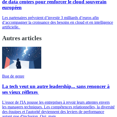
de data centers pour renforcer le cloud souverain
européen
Les partenaires prévoient d’investir 3 milliards d’euros afin
d’accompagner la croissance des besoins en cloud et en intelligence
artificielle.
Autres articles
Bug de genre
La tech veut un autre leadership... sans renoncer à
ses vieux réflexes
L'essor de l'IA pousse les entreprises à revoir leurs attentes envers
les managers techniques. Les compétences relationnelles, la diversité
des équipes et l'autorité deviennent des leviers de performance
autant que d'inclusion. Oui, mais...