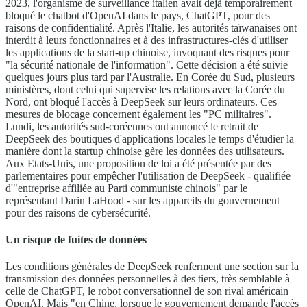
2023, l'organisme de surveillance italien avait déjà temporairement
bloqué le chatbot d'OpenAI dans le pays, ChatGPT, pour des
raisons de confidentialité. Après l'Italie, les autorités taïwanaises ont
interdit à leurs fonctionnaires et à des infrastructures-clés d'utiliser
les applications de la start-up chinoise, invoquant des risques pour
"la sécurité nationale de l'information". Cette décision a été suivie
quelques jours plus tard par l'Australie. En Corée du Sud, plusieurs
ministères, dont celui qui supervise les relations avec la Corée du
Nord, ont bloqué l'accès à DeepSeek sur leurs ordinateurs. Ces
mesures de blocage concernent également les "PC militaires".
Lundi, les autorités sud-coréennes ont annoncé le retrait de
DeepSeek des boutiques d'applications locales le temps d'étudier la
manière dont la startup chinoise gère les données des utilisateurs.
Aux Etats-Unis, une proposition de loi a été présentée par des
parlementaires pour empêcher l'utilisation de DeepSeek - qualifiée
d'"entreprise affiliée au Parti communiste chinois" par le
représentant Darin LaHood - sur les appareils du gouvernement
pour des raisons de cybersécurité.
Un risque de fuites de données
Les conditions générales de DeepSeek renferment une section sur la
transmission des données personnelles à des tiers, très semblable à
celle de ChatGPT, le robot conversationnel de son rival américain
OpenAI. Mais "en Chine, lorsque le gouvernement demande l'accès