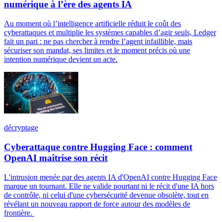
numérique à l’ère des agents IA
Au moment où l’intelligence artificielle réduit le coût des
cyberattaques et multiplie les systèmes capables d’agir seuls, Ledger
fait un pari : ne pas chercher à rendre l’agent infaillible, mais
sécuriser son mandat, ses limites et le moment précis où une
intention numérique devient un acte.
décryptage
Cyberattaque contre Hugging Face : comment
OpenAI maîtrise son récit
L'intrusion menée par des agents IA d'OpenAI contre Hugging Face
marque un tournant. Elle ne valide pourtant ni le récit d'une IA hors
de contrôle, ni celui d'une cybersécurité devenue obsolète, tout en
révélant un nouveau rapport de force autour des modèles de
frontière.