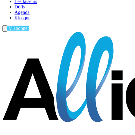
Les faiseurs
Défis
Agenda
Kiosque
M'abonner