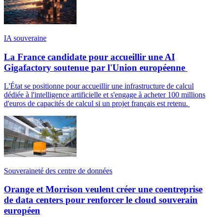
IA souveraine
La France candidate pour accueillir une AI
Gigafactory soutenue par l'Union européenne
L'État se positionne pour accueillir une infrastructure de calcul
dédiée à l'intelligence artificielle et s'engage à acheter 100 millions
d'euros de capacités de calcul si un projet français est retenu.
Souveraineté des centre de données
Orange et Morrison veulent créer une coentreprise
de data centers pour renforcer le cloud souverain
européen