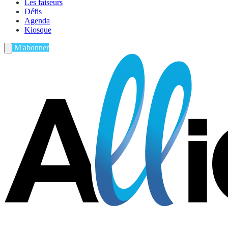
Les faiseurs
Défis
Agenda
Kiosque
M'abonner