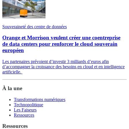
Souveraineté des centre de données
Orange et Morrison veulent créer une coentreprise
de data centers pour renforcer le cloud souverain
européen
Les partenaires prévoient d’investir 3 milliards d’euros afin
d’accompagner la croissance des besoins en cloud et en intelligence
artificielle.
À la une
Transformations numériques
Technopolitique
Les Faiseurs
Ressources
Ressources