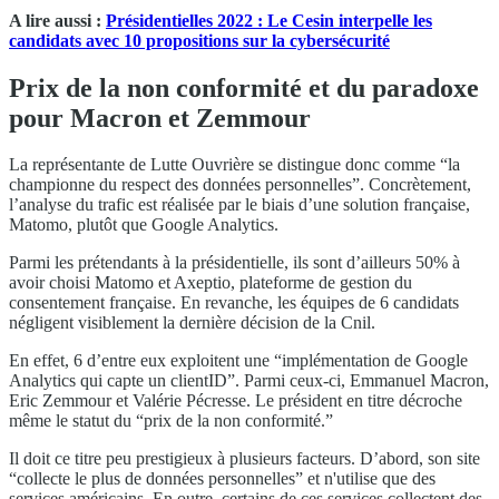
A lire aussi :
Présidentielles 2022 : Le Cesin interpelle les
candidats avec 10 propositions sur la cybersécurité
Prix de la non conformité et du paradoxe
pour Macron et Zemmour
La représentante de Lutte Ouvrière se distingue donc comme “la
championne du respect des données personnelles”. Concrètement,
l’analyse du trafic est réalisée par le biais d’une solution française,
Matomo, plutôt que Google Analytics.
Parmi les prétendants à la présidentielle, ils sont d’ailleurs 50% à
avoir choisi Matomo et Axeptio, plateforme de gestion du
consentement française. En revanche, les équipes de 6 candidats
négligent visiblement la dernière décision de la Cnil.
En effet, 6 d’entre eux exploitent une “implémentation de Google
Analytics qui capte un clientID”. Parmi ceux-ci, Emmanuel Macron,
Eric Zemmour et Valérie Pécresse. Le président en titre décroche
même le statut du “prix de la non conformité.”
Il doit ce titre peu prestigieux à plusieurs facteurs. D’abord, son site
“collecte le plus de données personnelles” et n'utilise que des
services américains. En outre, certains de ces services collectent des