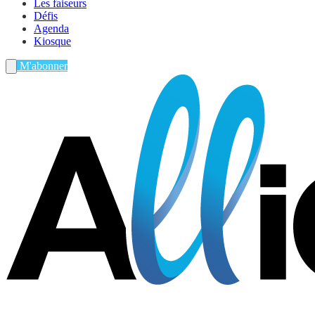
Les faiseurs
Défis
Agenda
Kiosque
M'abonner