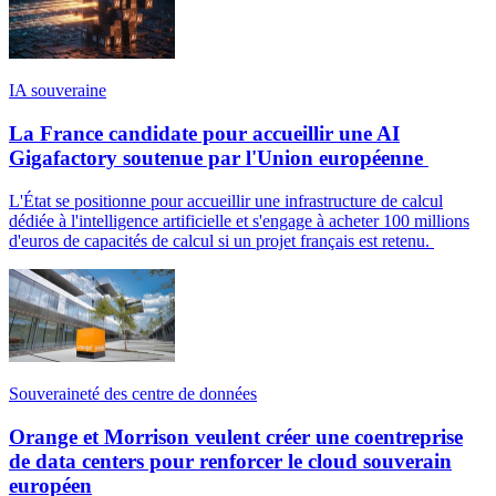
IA souveraine
La France candidate pour accueillir une AI
Gigafactory soutenue par l'Union européenne
L'État se positionne pour accueillir une infrastructure de calcul
dédiée à l'intelligence artificielle et s'engage à acheter 100 millions
d'euros de capacités de calcul si un projet français est retenu.
Souveraineté des centre de données
Orange et Morrison veulent créer une coentreprise
de data centers pour renforcer le cloud souverain
européen