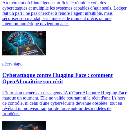
Au moment où l’intelligence artificielle réduit le coût des
cyberattaques et multiplie les systèmes capables d’agir seuls, Ledger
fait un pari : ne pas chercher à rendre l’agent infaillible, mais
sécuriser son mandat, ses limites et le moment précis où une
intention numérique devient un acte.
décryptage
Cyberattaque contre Hugging Face : comment
OpenAI maîtrise son récit
L'intrusion menée par des agents IA d'OpenAI contre Hugging Face
marque un tournant. Elle ne valide pourtant ni le récit d'une IA hors
de contrôle, ni celui d'une cybersécurité devenue obsolète, tout en
révélant un nouveau rapport de force autour des modèles de
frontière.