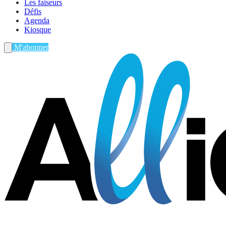
Les faiseurs
Défis
Agenda
Kiosque
M'abonner