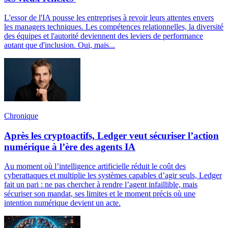
L'essor de l'IA pousse les entreprises à revoir leurs attentes envers
les managers techniques. Les compétences relationnelles, la diversité
des équipes et l'autorité deviennent des leviers de performance
autant que d'inclusion. Oui, mais...
Chronique
Après les cryptoactifs, Ledger veut sécuriser l’action
numérique à l’ère des agents IA
Au moment où l’intelligence artificielle réduit le coût des
cyberattaques et multiplie les systèmes capables d’agir seuls, Ledger
fait un pari : ne pas chercher à rendre l’agent infaillible, mais
sécuriser son mandat, ses limites et le moment précis où une
intention numérique devient un acte.