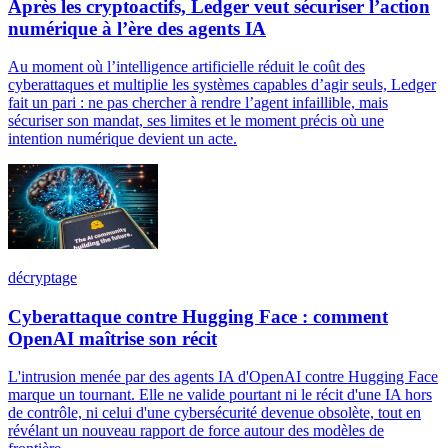
Après les cryptoactifs, Ledger veut sécuriser l’action
numérique à l’ère des agents IA
Au moment où l’intelligence artificielle réduit le coût des
cyberattaques et multiplie les systèmes capables d’agir seuls, Ledger
fait un pari : ne pas chercher à rendre l’agent infaillible, mais
sécuriser son mandat, ses limites et le moment précis où une
intention numérique devient un acte.
décryptage
Cyberattaque contre Hugging Face : comment
OpenAI maîtrise son récit
L'intrusion menée par des agents IA d'OpenAI contre Hugging Face
marque un tournant. Elle ne valide pourtant ni le récit d'une IA hors
de contrôle, ni celui d'une cybersécurité devenue obsolète, tout en
révélant un nouveau rapport de force autour des modèles de