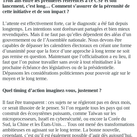
Trois ans entre les premières références à ce CSF et son
lancement, c’est long… Comment s’assurer de la pérennité de
cette initiative et de son impact ?
L’attente est effectivement forte, car le diagnostic a été fait depuis
longtemps. Les intentions sont dorénavant partagées et bien mieux
revendiquées. Mais il ne faut pas qu’elles dépendent des aléas d’un
gouvernement ou de l’Assemblée nationale. Nous devons être
capables de dépasser les calendriers électoraux en créant une forme
d’unanimité pour que la force d’une approche à long terme ne soit
pas remise en question. Maintenant que l’officialisation a eu lieu, il
faut que l’on puisse travailler sans avoir à tout réinitialiser à la
prochaine échéance des législatives ou de la présidentielle.
Dépassons les considérations politiciennes pour pouvoir agir sur le
moyen et le long terme.
Quel timing d’action imaginez-vous, justement ?
Il faut être transparent : ces sujets ne se régleront pas en deux mois,
ce serait illusoire de le penser. Si l’on regarde tous les pays qui ont
construit des écosystèmes puissants, comme Taïwan sur les
microprocesseurs, Israël en cybersécurité, ou encore la Corée du
Sud, la Chine et les États-Unis… Tous ont mené des transformations
ambitieuses en agissant sur le long terme. La bonne nouvelle,
cependant, c’est qu’il est également possible d’agir dès aujourd’hui.