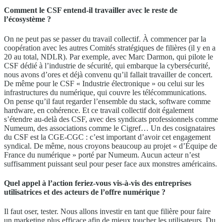
Comment le CSF entend-il travailler avec le reste de
l’écosystème ?
On ne peut pas se passer du travail collectif. À commencer par la
coopération avec les autres Comités stratégiques de filières (il y en a
20 au total, NDLR). Par exemple, avec Marc Darmon, qui pilote le
CSF dédié à l’industrie de sécurité, qui embarque la cybersécurité,
nous avons d’ores et déjà convenu qu’il fallait travailler de concert.
De même pour le CSF « Industrie électronique » ou celui sur les
infrastructures du numérique, qui couvre les télécommunications.
On pense qu’il faut regarder l’ensemble du stack, software comme
hardware, en cohérence. Et ce travail collectif doit également
s’étendre au-delà des CSF, avec des syndicats professionnels comme
Numeum, des associations comme le Cigref… Un des cosignataires
du CSF est la CGE-CGC : c’est important d’avoir cet engagement
syndical. De même, nous croyons beaucoup au projet « d’Équipe de
France du numérique » porté par Numeum. Aucun acteur n’est
suffisamment puissant seul pour peser face aux monstres américains.
Quel appel à l’action feriez-vous vis-à-vis des entreprises
utilisatrices et des acteurs de l’offre numérique ?
Il faut oser, tester. Nous allons investir en tant que filière pour faire
un marketing plus efficace afin de mieux toucher les utilisateurs. Du