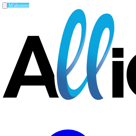
M'abonner