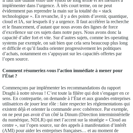
Il faut une dualité entre une vision de long terme et les mesures à
implémenter dans l’urgence. À très court terme, on ne peut
évidemment pas reprendre la main sur la totalité du « stack
technologique ». En revanche, il y a des points d’avenir, quantique,
cloud et IA, sur lesquels il y a urgence. Il faut accélérer la recherche
et le financement, d’autant que nous avons des lignes de force
d’excellence sur ces sujets dans notre pays. Nous avons donc la
capacité d’aller fort et vite. Sur d’autres sujets, comme les operating
systems par exemple, on sait bien que cela sera beaucoup plus long
et difficile et qu’il faudra orienter progressivement les politiques
d’achats, notamment en s’appuyant sur les capacités offertes par
l’open source.
Comment résumeriez-vous l’action immédiate à mener pour
l’État ?
Commençons par implémenter les recommandations du rapport
Draghi à notre niveau ! C’est toute la filière qui doit s’engager en ce
sens. En contrepartie, on demande à l’État et aux grandes entreprises
utilisatrices de jouer leur rôle : faire respecter les réglementations qui
existent déjà et orienter la commande avec cohérence. Par exemple,
on ne peut pas avoir d’un côté la Dinum (Direction interministérielle
du numérique, NDLR) qui met l’accent sur la stratégie « Cloud au
centre », sur l’open source, sur des appels à manifestation d’intérêt
(AMI) pour aider les entreprises françaises… et au moment de