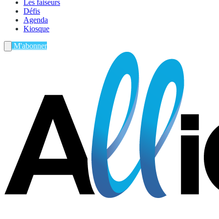
Les faiseurs
Défis
Agenda
Kiosque
M'abonner