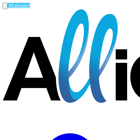
M'abonner