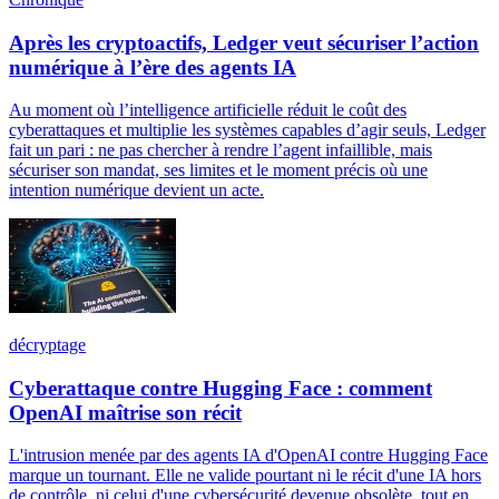
Après les cryptoactifs, Ledger veut sécuriser l’action
numérique à l’ère des agents IA
Au moment où l’intelligence artificielle réduit le coût des
cyberattaques et multiplie les systèmes capables d’agir seuls, Ledger
fait un pari : ne pas chercher à rendre l’agent infaillible, mais
sécuriser son mandat, ses limites et le moment précis où une
intention numérique devient un acte.
décryptage
Cyberattaque contre Hugging Face : comment
OpenAI maîtrise son récit
L'intrusion menée par des agents IA d'OpenAI contre Hugging Face
marque un tournant. Elle ne valide pourtant ni le récit d'une IA hors
de contrôle, ni celui d'une cybersécurité devenue obsolète, tout en