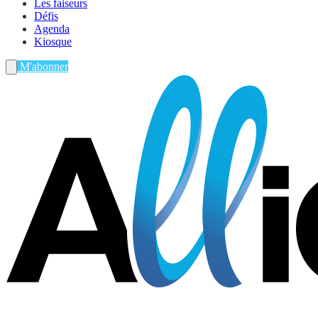
Les faiseurs
Défis
Agenda
Kiosque
M'abonner