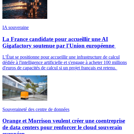
IA souveraine
La France candidate pour accueillir une AI
Gigafactory soutenue par l'Union européenne
L'État se positionne pour accueillir une infrastructure de calcul
dédiée à l'intelligence artificielle et s'engage à acheter 100 millions
d'euros de capacités de calcul si un projet français est retenu.
Souveraineté des centre de données
Orange et Morrison veulent créer une coentreprise
de data centers pour renforcer le cloud souverain
européen