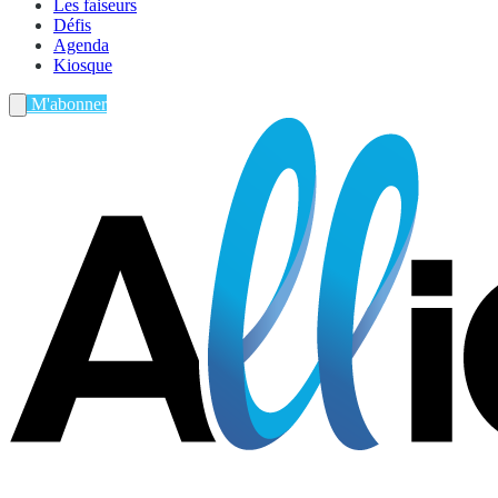
Les faiseurs
Défis
Agenda
Kiosque
M'abonner