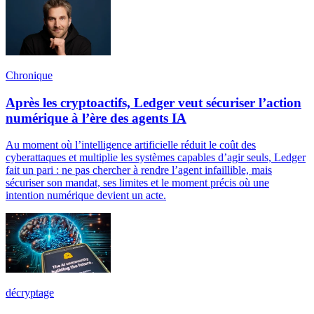
Chronique
Après les cryptoactifs, Ledger veut sécuriser l’action
numérique à l’ère des agents IA
Au moment où l’intelligence artificielle réduit le coût des
cyberattaques et multiplie les systèmes capables d’agir seuls, Ledger
fait un pari : ne pas chercher à rendre l’agent infaillible, mais
sécuriser son mandat, ses limites et le moment précis où une
intention numérique devient un acte.
décryptage