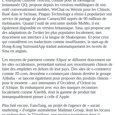
L’entreprise chinoise Tencent, connue pour sa messagerie
instantanée QQ, propose depuis les versions multilingues de son
outil conversationnel mobiles, WeChat ou Weixin pour les Chinois.
Basé dans le Sichuan, Pinguo Technology a réussi à populariser son
service de partage de photo Camera360 auprès de 90 millions de
mobinautes. Quand l’outil de rencontre mobile MoMo, il est
également disponible en version britannique. Sina, qui propose une
des adaptations de Twitter les plus populaires localement, met
doucement son interface à la langue de Shakespeare. Et pour ceux
qui considèrent ces traductions comme insuffisantes, la start-up de
Hong-Kong SurroundApp traduit automatiquement les tweets de
Sina en anglais.
Les moyens de paiement comme Alipay se diffusent doucement sur
les sites occidentaux, permettant surtout aux ressortissants chinois de
faire des emplettes en dehors de leur pays. Des sites de e-commerce
comme JD.com, deuxième e-commerçant chinois derrière le groupe
Alibaba - se lancent également pour proposer des produits chinois –
pour le moment – aux internautes d’Occident, d’Orient ou
d’Afrique. Ils embarquent avec eux des marques reconnues
localement comme XiaoMi, dont la gamme de produit fait
immanquablement penser à celle d’Apple.
Plus futé encore, FansTang, un projet de l'agence de « social
marketing » d'origine australienne Mailman Group, dont les locaux
se nichent dans le Tiánzifang, une enclave touristique dans la