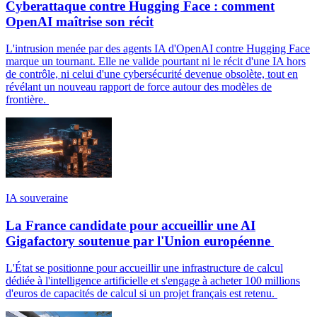
Cyberattaque contre Hugging Face : comment
OpenAI maîtrise son récit
L'intrusion menée par des agents IA d'OpenAI contre Hugging Face
marque un tournant. Elle ne valide pourtant ni le récit d'une IA hors
de contrôle, ni celui d'une cybersécurité devenue obsolète, tout en
révélant un nouveau rapport de force autour des modèles de
frontière.
IA souveraine
La France candidate pour accueillir une AI
Gigafactory soutenue par l'Union européenne
L'État se positionne pour accueillir une infrastructure de calcul
dédiée à l'intelligence artificielle et s'engage à acheter 100 millions
d'euros de capacités de calcul si un projet français est retenu.