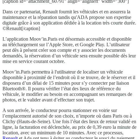
[caption id="attachment_60791" align="alignleft" width="300"]
Dans ce partenariat, Renault fournit les véhicules et en assurera la
maintenance et la réparation tandis qu'ADA propose son expertise
digitale grâce à son application dédiée à la location très courte durée.
©Renault[/caption]
L’application Moov’in.Paris est désormais accessible et disponible
au téléchargement sur l’Apple Store, et Google Play. L’utilisateur
peut dès à présent créer son compte et y associer les documents
demandés, la réservation d’un véhicule sera ensuite possible dès leur
mise en service courant octobre.
Moov’in.Paris permettra à l'utilisateur de localiser un véhicule
disponible à proximité de l’endroit où il se trouve, de le réserver et il
disposera d’un délai de 15 minutes pour s’y connecter par liaison
Bluetooth®. Il pourra vérifier l’état des lieux de référence du
véhicule, le modifier au besoin en accompagnant ses remarques de
photos, et le valider avant d’effectuer son trajet.
A son arrivée, le conducteur pourra stationner en voirie sur
l’emplacement autorisé de son choix, n’importe où dans Paris ou à
Clichy (Hauts-de-Seine). Une fois l’état des lieux de retour validé en
ligne, la facturation est déclenchée, au prix de 0,39 euro la minute de
location, avec un minimum de 10 minutes. Avec ce processus,
Renault
et Ada ont tenu à éviter au conducteur le souci du paiement