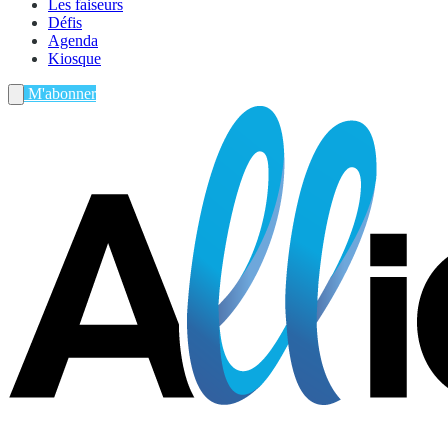
Les faiseurs
Défis
Agenda
Kiosque
M'abonner