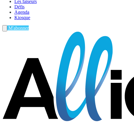
Les faiseurs
Défis
Agenda
Kiosque
M'abonner