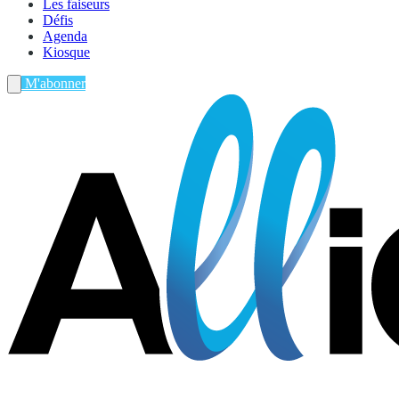
Les faiseurs
Défis
Agenda
Kiosque
M'abonner