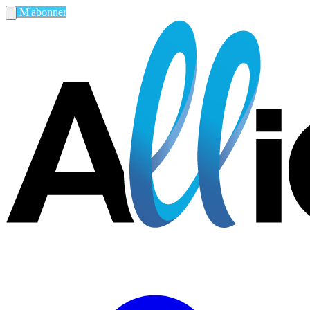
M'abonner