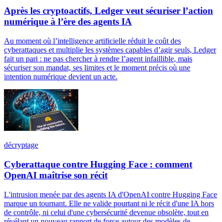
Après les cryptoactifs, Ledger veut sécuriser l’action
numérique à l’ère des agents IA
Au moment où l’intelligence artificielle réduit le coût des
cyberattaques et multiplie les systèmes capables d’agir seuls, Ledger
fait un pari : ne pas chercher à rendre l’agent infaillible, mais
sécuriser son mandat, ses limites et le moment précis où une
intention numérique devient un acte.
décryptage
Cyberattaque contre Hugging Face : comment
OpenAI maîtrise son récit
L'intrusion menée par des agents IA d'OpenAI contre Hugging Face
marque un tournant. Elle ne valide pourtant ni le récit d'une IA hors
de contrôle, ni celui d'une cybersécurité devenue obsolète, tout en
révélant un nouveau rapport de force autour des modèles de