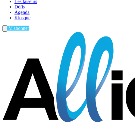
Les faiseurs
Défis
Agenda
Kiosque
M'abonner