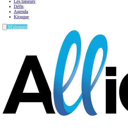
Les faiseurs
Défis
Agenda
Kiosque
M'abonner