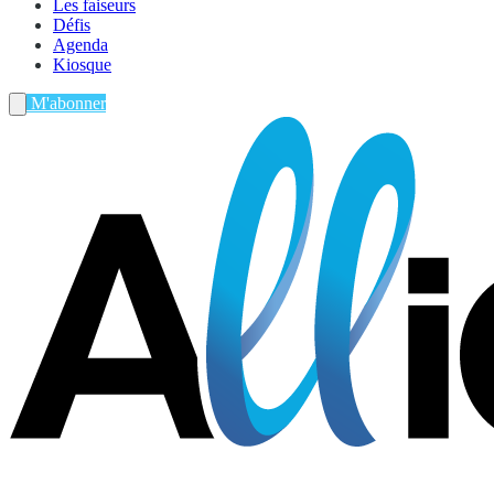
Les faiseurs
Défis
Agenda
Kiosque
M'abonner