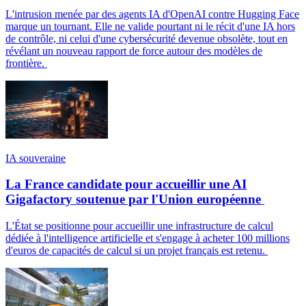
L'intrusion menée par des agents IA d'OpenAI contre Hugging Face
marque un tournant. Elle ne valide pourtant ni le récit d'une IA hors
de contrôle, ni celui d'une cybersécurité devenue obsolète, tout en
révélant un nouveau rapport de force autour des modèles de
frontière.
IA souveraine
La France candidate pour accueillir une AI
Gigafactory soutenue par l'Union européenne
L'État se positionne pour accueillir une infrastructure de calcul
dédiée à l'intelligence artificielle et s'engage à acheter 100 millions
d'euros de capacités de calcul si un projet français est retenu.