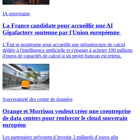
IA souveraine
La France candidate pour accueillir une AI
Gigafactory soutenue par l'Union européenne
L'État se positionne pour accueillir une infrastructure de calcul
dédiée à l'intelligence artificielle et s'engage à acheter 100 millions
d'euros de capacités de calcul si un projet français est retenu.
Souveraineté des centre de données
Orange et Morrison veulent créer une coentreprise
de data centers pour renforcer le cloud souverain
européen
Les partenaires prévoient d’investir 3 milliards d’euros afin