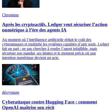
Chronique
Après les cryptoactifs, Ledger veut sécuriser l’action
numérique à l’ère des agents IA
Au moment où l’intelligence artificielle réduit le coût des
cyberattaques et multiplie les systèmes capables d’agir seuls, Ledger
fait un pari : ne pas chercher à rendre l’agent infaillible, mais
sécuriser son mandat, ses limites et le moment précis où une
intention numérique devient un acte.
décryptage
Cyberattaque contre Hugging Face : comment
OpenAI maîtrise son récit