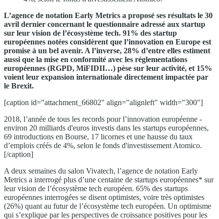
L’agence de notation Early Metrics a proposé ses résultats le 30
avril dernier concernant le questionnaire adressé aux startup
sur leur vision de l’écosystème tech. 91% des startup
européennes notées considèrent que l’innovation en Europe est
promise à un bel avenir. A l’inverse, 28% d’entre elles estiment
aussi que la mise en conformité avec les réglementations
européennes (RGPD, MiFIDII…) pèse sur leur activité, et 15%
voient leur expansion internationale directement impactée par
le Brexit.
[caption id="attachment_66802" align="alignleft" width="300"]
2018, l’année de tous les records pour l’innovation européenne -
environ 20 milliards d'euros investis dans les startups européennes,
69 introductions en Bourse, 17 licornes et une hausse du taux
d’emplois créés de 4%, selon le fonds d'investissement Atomico.
[/caption]
A deux semaines du salon Vivatech, l’agence de notation Early
Metrics a interrogé plus d’une centaine de startups européennes* sur
leur vision de l’écosystème tech européen. 65% des startups
européennes interrogées se disent optimistes, voire très optimistes
(26%) quant au futur de l’écosystème tech européen. Un optimisme
qui s’explique par les perspectives de croissance positives pour les