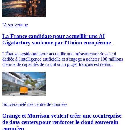
IA souveraine
La France candidate pour accueillir une AI
Gigafactory soutenue par l'Union européenne
L'État se positionne pour accueillir une infrastructure de calcul
dédiée à l'intelligence artificielle et s'engage à acheter 100 millions
d'euros de capacités de calcul si un projet français est retenu.
Souveraineté des centre de données
Orange et Morrison veulent créer une coentreprise
de data centers pour renforcer le cloud souverain
européen