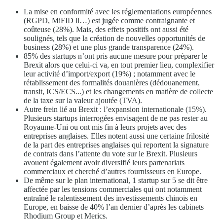
La mise en conformité avec les réglementations européennes
(RGPD, MiFID ll…) est jugée comme contraignante et
coûteuse (28%). Mais, des effets positifs ont aussi été
soulignés, tels que la création de nouvelles opportunités de
business (28%) et une plus grande transparence (24%).
85% des startups n’ont pris aucune mesure pour préparer le
Brexit alors que celui-ci va, en tout premier lieu, complexifier
leur activité d’import/export (19%) ; notamment avec le
rétablissement des formalités douanières (dédouanement,
transit, ICS/ECS...) et les changements en matière de collecte
de la taxe sur la valeur ajoutée (TVA).
Autre frein lié au Brexit : l’expansion internationale (15%).
Plusieurs startups interrogées envisagent de ne pas rester au
Royaume-Uni ou ont mis fin à leurs projets avec des
entreprises anglaises. Elles notent aussi une certaine frilosité
de la part des entreprises anglaises qui reportent la signature
de contrats dans l’attente du vote sur le Brexit. Plusieurs
avouent également avoir diversifié leurs partenariats
commerciaux et cherché d’autres fournisseurs en Europe.
De même sur le plan international, 1 startup sur 5 se dit être
affectée par les tensions commerciales qui ont notamment
entraîné le ralentissement des investissements chinois en
Europe, en baisse de 40% l’an dernier d’après les cabinets
Rhodium Group et Merics.