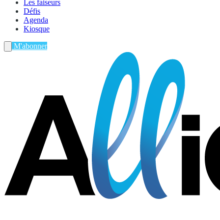
Les faiseurs
Défis
Agenda
Kiosque
M'abonner