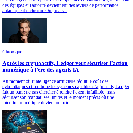
des équipes et l'autorité deviennent des leviers de performance
autant que d'inclusion. Oui, mais...
Chronique
Après les cryptoactifs, Ledger veut sécuriser l’action
numérique à l’ère des agents IA
Au moment où l’intelligence artificielle réduit le coût des
cyberattaques et multiplie les systèmes capables d’agir seuls, Ledger
fait un pari : ne pas chercher à rendre l’agent infaillible, mais
sécuriser son mandat, ses limites et le moment précis où une
intention numérique devient un acte.