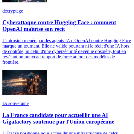
décryptage
Cyberattaque contre Hugging Face : comment
OpenAI maîtrise son récit
L'intrusion menée par des agents IA d'OpenAI contre Hugging Face
marque un tournant. Elle ne valide pourtant ni le récit d'une IA hors
de contrôle, ni celui d'une cybersécurité devenue obsolète, tout en
révélant un nouveau rapport de force autour des modèles de
frontière.
IA souveraine
La France candidate pour accueillir une AI
Gigafactory soutenue par l'Union européenne
L'État se positionne pour accueillir une infrastructure de calcul