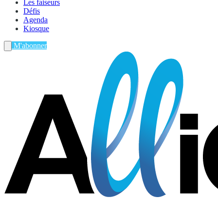
Les faiseurs
Défis
Agenda
Kiosque
M'abonner