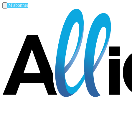
M'abonner