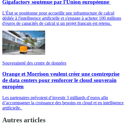
Gigafactory soutenue par l'Union européenne
L'État se positionne pour accueillir une infrastructure de calcul
dédiée à l'intelligence artificielle et s'engage à acheter 100 millions
d'euros de capacités de calcul si un projet français est retenu.
Souveraineté des centre de données
Orange et Morrison veulent créer une coentreprise
de data centers pour renforcer le cloud souverain
européen
Les partenaires prévoient d’investir 3 milliards d’euros afin
d’accompagner la croissance des besoins en cloud et en intelligence
artificielle.
Autres articles