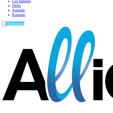
Les faiseurs
Défis
Agenda
Kiosque
M'abonner