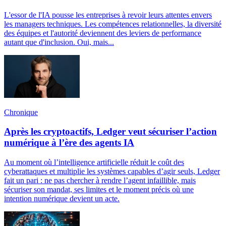
L'essor de l'IA pousse les entreprises à revoir leurs attentes envers
les managers techniques. Les compétences relationnelles, la diversité
des équipes et l'autorité deviennent des leviers de performance
autant que d'inclusion. Oui, mais...
Chronique
Après les cryptoactifs, Ledger veut sécuriser l’action
numérique à l’ère des agents IA
Au moment où l’intelligence artificielle réduit le coût des
cyberattaques et multiplie les systèmes capables d’agir seuls, Ledger
fait un pari : ne pas chercher à rendre l’agent infaillible, mais
sécuriser son mandat, ses limites et le moment précis où une
intention numérique devient un acte.