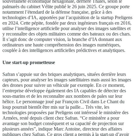
souveraineté économique hexagonale, derrière Thales, selon le
palmarès du cabinet Vélite publié le 26 juin 2025. Ce groupe porte
notamment l’étendard de la défense française, grâce à des
technologies d’IA, apportées par l’acquisition de la startup Preligens
en 2024. Cette pépite, fondée par deux ingénieurs français en 2016,
utilise l’intelligence artificielle pour analyser des images satellites et
y reconnaître des objets militaires comme des bateaux ou des chars.
Il s’agit donc de computer vision, la branche d’IA donnant aux
ordinateurs une haute compréhension des images numériques,
couplée à des intelligences artificielles prédictives et analytiques.
Une start-up prometteuse
Safran s’appuie sur des briques analytiques, situées derrière leurs
capteurs, pour analyser les images satellitaires mais aussi les images
des drones pour suivre un véhicule par exemple. En ce moment,
l’entreprise développe également des IA capables de détecter des
sous-marins et de les reconnaître aux nombres de pales sur leur
hélice. Le personnage joué par François Civil dans Le Chant du
loup pourrait bientôt être mis sur la paille... Très vite, les
technologies proposées par Preligens ont intéressé le ministère des
Armées, resté depuis client chez Safran. “Ce ministère a pour
avantage son budget conséquent et sa capacité de projection sur
plusieurs années”, indique Marc Antoine, directeur des affaires
publiques chez Safran. Ce gros client a permis à la start-up d’avoir